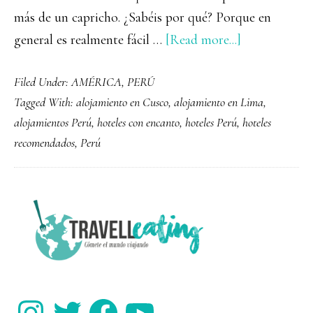
más de un capricho. ¿Sabéis por qué? Porque en
about
general es realmente fácil …
[Read more...]
Dónde
Filed Under:
AMÉRICA
,
PERÚ
alojarse
Tagged With:
alojamiento en Cusco
,
alojamiento en Lima
,
en
alojamientos Perú
,
hoteles con encanto
,
hoteles Perú
,
hoteles
Perú:
recomendados
,
Perú
hoteles
recomendado
PRIMARY
SIDEBAR
Instagram
Twitter
Facebook
YouTube