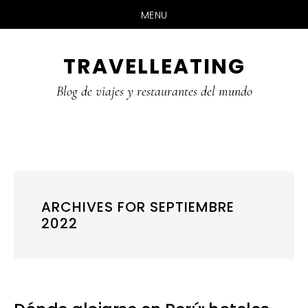
MENU
Skip
Skip
Skip
TRAVELLEATING
to
to
to
main
primary
footer
Blog de viajes y restaurantes del mundo
content
sidebar
ARCHIVES FOR SEPTIEMBRE
2022