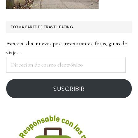
FORMA PARTE DE TRAVELLEATING
Estate al dia, nuevos post, restaurantes, fotos, guias de
viajes...
Dirección
de
correo
SUSCRIBIR
electrónico