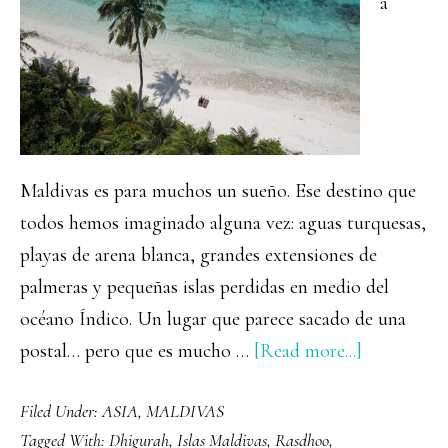
a
Biospher
Expediti
Maldivas es para muchos un sueño. Ese destino que
todos hemos imaginado alguna vez: aguas turquesas,
playas de arena blanca, grandes extensiones de
palmeras y pequeñas islas perdidas en medio del
océano Índico. Un lugar que parece sacado de una
about
postal… pero que es mucho …
[Read more...]
Guía
Filed Under:
ASIA
,
MALDIVAS
para
Tagged With:
Dhigurah
,
Islas Maldivas
,
Rasdhoo
,
viajar