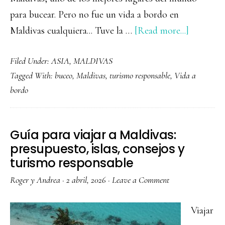
para bucear. Pero no fue un vida a bordo en
about
Maldivas cualquiera... Tuve la …
[Read more...]
Vida
Filed Under:
ASIA
,
MALDIVAS
a
Tagged With:
buceo
,
Maldivas
,
turismo responsable
,
Vida a
bordo
bordo
en
Maldivas:
cómo
Guía para viajar a Maldivas:
es
presupuesto, islas, consejos y
una
turismo responsable
expedici
Roger y Andrea
·
2 abril, 2026
·
Leave a Comment
de
buceo
Viajar
con