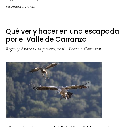
recomendaciones
a
Maldivas:
presupuest
Qué ver y hacer en una escapada
islas,
por el Valle de Carranza
consejos
Roger y Andrea
·
14 febrero, 2026
·
Leave a Comment
y
turismo
responsabl