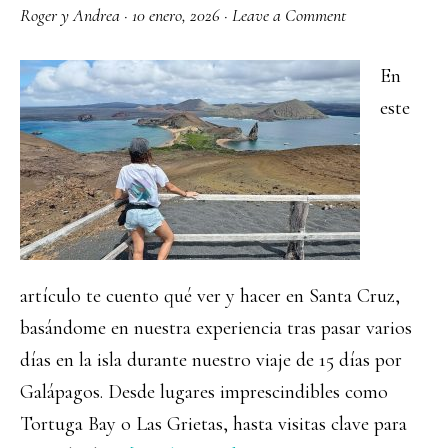
el
Roger y Andrea
·
10 enero, 2026
·
Leave a Comment
Valle
de
En
Carranza
este
artículo te cuento qué ver y hacer en Santa Cruz,
basándome en nuestra experiencia tras pasar varios
días en la isla durante nuestro viaje de 15 días por
Galápagos. Desde lugares imprescindibles como
Tortuga Bay o Las Grietas, hasta visitas clave para