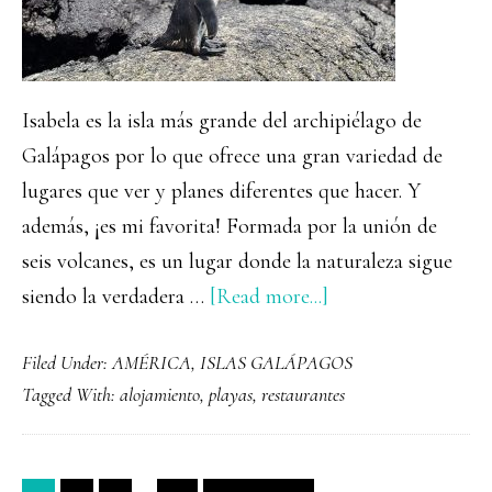
Isabela es la isla más grande del archipiélago de
Galápagos por lo que ofrece una gran variedad de
lugares que ver y planes diferentes que hacer. Y
además, ¡es mi favorita! Formada por la unión de
seis volcanes, es un lugar donde la naturaleza sigue
about
siendo la verdadera …
[Read more...]
Qué
Filed Under:
AMÉRICA
,
ISLAS GALÁPAGOS
ver
Tagged With:
alojamiento
,
playas
,
restaurantes
y
hacer
en