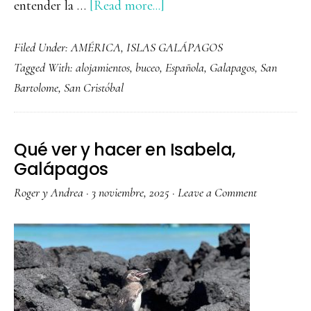
about
entender la …
[Read more...]
Qué
Filed Under:
AMÉRICA
,
ISLAS GALÁPAGOS
ver
Tagged With:
alojamientos
,
buceo
,
Española
,
Galapagos
,
San
y
Bartolome
,
San Cristóbal
hacer
en
Santa
Qué ver y hacer en Isabela,
Cruz,
Galápagos
Galápagos
Roger y Andrea
·
3 noviembre, 2025
·
Leave a Comment