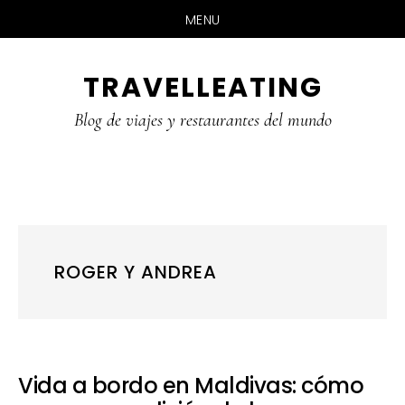
MENU
Skip
Skip
Skip
TRAVELLEATING
to
to
to
main
primary
footer
Blog de viajes y restaurantes del mundo
content
sidebar
ROGER Y ANDREA
Vida a bordo en Maldivas: cómo