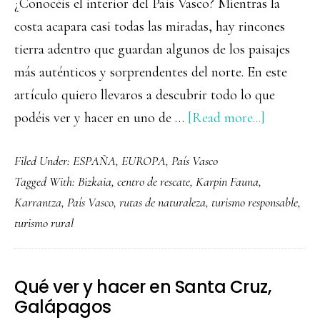
¿Conocéis el interior del País Vasco? Mientras la
costa acapara casi todas las miradas, hay rincones
tierra adentro que guardan algunos de los paisajes
más auténticos y sorprendentes del norte. En este
artículo quiero llevaros a descubrir todo lo que
about
podéis ver y hacer en uno de …
[Read more...]
Qué
Filed Under:
ESPAÑA
,
EUROPA
,
País Vasco
ver
Tagged With:
Bizkaia
,
centro de rescate
,
Karpin Fauna
,
y
Karrantza
,
País Vasco
,
rutas de naturaleza
,
turismo responsable
,
hacer
turismo rural
en
una
escapada
Qué ver y hacer en Santa Cruz,
por
Galápagos