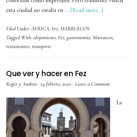
conocidas como imperiales. Pero realmente visitar
about
esta ciudad no estaba en …
[Read more...]
FEZ,
Filed Under:
ÁFRICA
,
Fez
,
MARRUECOS
la
Tagged With:
alojamiento
,
Fez
,
gastronomía
,
Marruecos
,
ciudad
restaurantes
,
transporte
marroquí
con
la
Que ver y hacer en Fez
medina
Roger y Andrea
·
24 febrero, 2020
·
Leave a Comment
más
grande
La
del
mundo