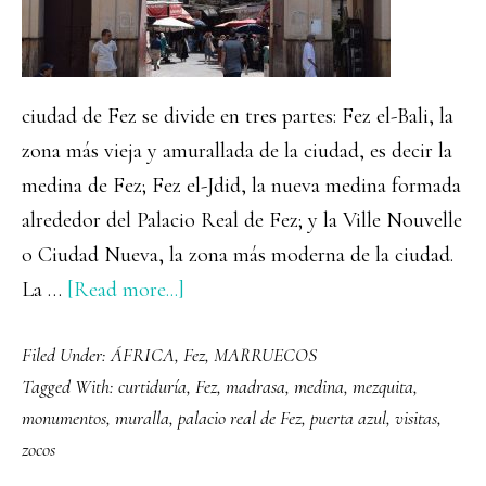
ciudad de Fez se divide en tres partes: Fez el-Bali, la
zona más vieja y amurallada de la ciudad, es decir la
medina de Fez; Fez el-Jdid, la nueva medina formada
alrededor del Palacio Real de Fez; y la Ville Nouvelle
o Ciudad Nueva, la zona más moderna de la ciudad.
about
La …
[Read more...]
Que
Filed Under:
ÁFRICA
,
Fez
,
MARRUECOS
ver
Tagged With:
curtiduría
,
Fez
,
madrasa
,
medina
,
mezquita
,
y
monumentos
,
muralla
,
palacio real de Fez
,
puerta azul
,
visitas
,
hacer
zocos
en