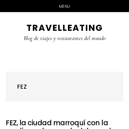
MENU
Skip
Skip
Skip
TRAVELLEATING
to
to
to
main
primary
footer
Blog de viajes y restaurantes del mundo
content
sidebar
FEZ
FEZ, la ciudad marroquí con la