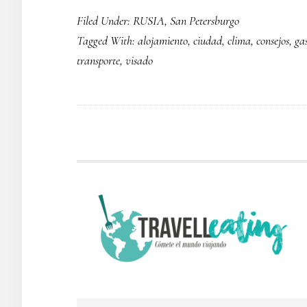
Filed Under:
RUSIA
,
San Petersburgo
Tagged With:
alojamiento
,
ciudad
,
clima
,
consejos
,
ga
transporte
,
visado
FOOTER