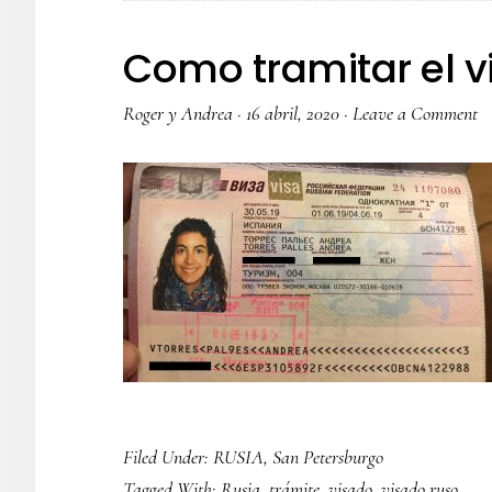
Como tramitar el v
Roger y Andrea
·
16 abril, 2020
·
Leave a Comment
Filed Under:
RUSIA
,
San Petersburgo
Tagged With:
Rusia
,
trámite
,
visado
,
visado ruso