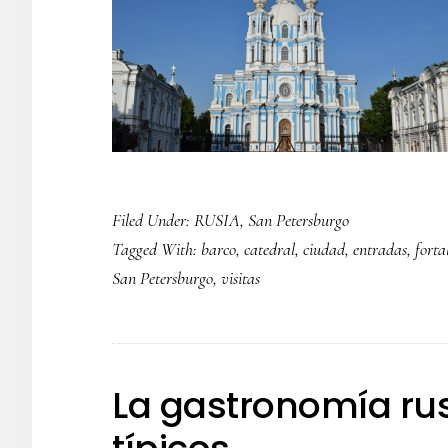
Filed Under:
RUSIA
,
San Petersburgo
Tagged With:
barco
,
catedral
,
ciudad
,
entradas
,
forta
San Petersburgo
,
visitas
La gastronomía ru