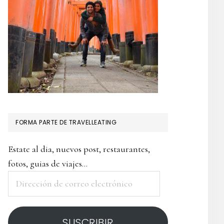
FORMA PARTE DE TRAVELLEATING
Estate al dia, nuevos post, restaurantes,
fotos, guias de viajes...
Dirección
de
correo
SUSCRIBIR
electrónico