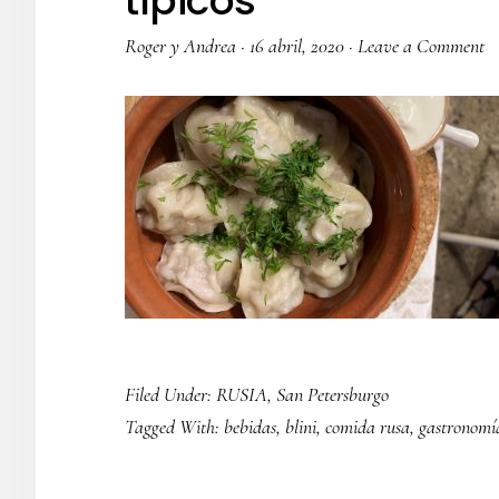
típicos
Roger y Andrea
·
16 abril, 2020
·
Leave a Comment
Filed Under:
RUSIA
,
San Petersburgo
Tagged With:
bebidas
,
blini
,
comida rusa
,
gastronomí