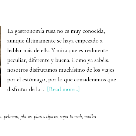
La gastronomía rusa no es muy conocida,
aunque últimamente se haya empezado a
hablar más de ella. Y mira que es realmente
peculiar, diferente y buena. Como ya sabéis,
nosotros disfrutamos muchísimo de los viajes
por el estómago, por lo que consideramos que
about
disfrutar de la …
[Read more...]
La
gastronomía
a
,
pelmeni
,
platos
,
platos típicos
,
sopa Borsch
,
vodka
rusa
y