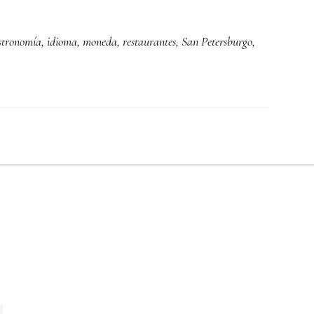
San
Petersburgo,
stronomía
,
idioma
,
moneda
,
restaurantes
,
San Petersburgo
,
la
ciudad
de
los
zares