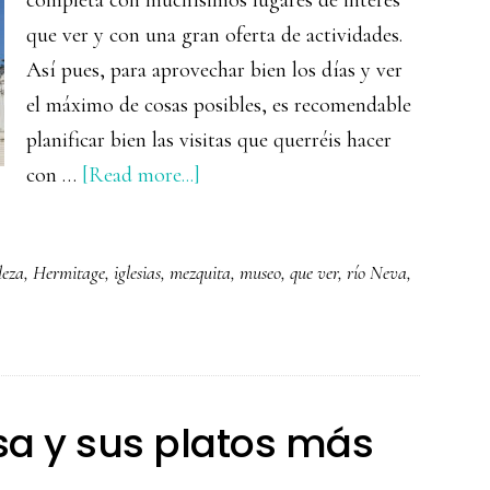
completa con muchísimos lugares de interés
que ver y con una gran oferta de actividades.
Así pues, para aprovechar bien los días y ver
el máximo de cosas posibles, es recomendable
planificar bien las visitas que querréis hacer
about
con …
[Read more...]
Que
ver
leza
,
Hermitage
,
iglesias
,
mezquita
,
museo
,
que ver
,
río Neva
,
y
hacer
en
San
Petersburgo
sa y sus platos más