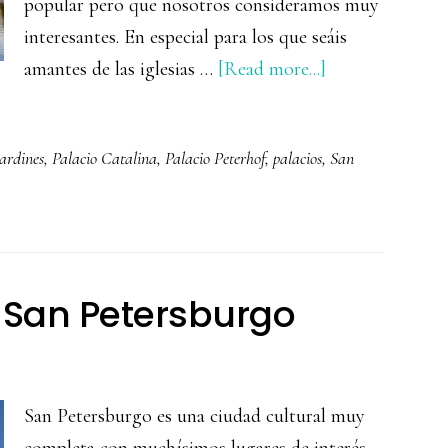
popular pero que nosotros consideramos muy
interesantes. En especial para los que seáis
about
amantes de las iglesias …
[Read more...]
Que
ver
jardines
,
Palacio Catalina
,
Palacio Peterhof
,
palacios
,
San
en
las
afueras
de
San
 San Petersburgo
Petersburgo
San Petersburgo es una ciudad cultural muy