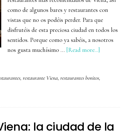
restaurantes más recomendados de Viena, así
como de algunos bares y restaurantes con
vistas que no os podéis perder. Para que
disfrutéis de esta preciosa ciudad en todos los
sentidos. Porque como ya sabéis, a nosotros
about
nos gusta muchísimo …
[Read more...]
Dónde
comer
estaurantes
,
restaurante Viena
,
restaurantes bonitos
,
en
Viena:
restaurantes
recomendados
Viena: la ciudad de la