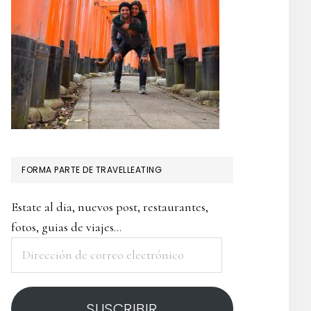
FORMA PARTE DE TRAVELLEATING
Estate al dia, nuevos post, restaurantes,
fotos, guias de viajes...
Dirección
de
correo
SUSCRIBIR
electrónico