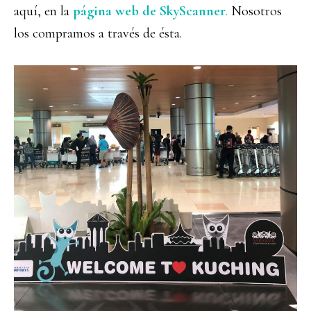
aquí, en la
página web de SkyScanner
.
Nosotros
los compramos a través de ésta.