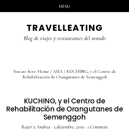
MENU
Skip
Skip
Skip
TRAVELLEATING
to
to
to
main
primary
footer
Blog de viajes y restaurantes del mundo
content
sidebar
You are here:
Home
/
ASIA
/
KUCHING, y el Centro de
Rehabilitación de Orangutanes de Semenggoh
KUCHING, y el Centro de
Rehabilitación de Orangutanes de
Semenggoh
Roger y Andrea
·
3 diciembre, 2019
·
1 Comment