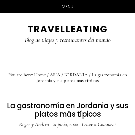
MENU
Skip
Skip
Skip
TRAVELLEATING
to
to
to
main
primary
footer
Blog de viajes y restaurantes del mundo
content
sidebar
You are here:
Home
/
ASIA
/
JORDANIA
/
La gastronomía en
Jordania y sus platos más típicos
La gastronomía en Jordania y sus
platos más típicos
Roger y Andrea
·
21 junio, 2022
·
Leave a Comment