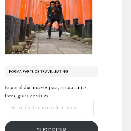
FORMA PARTE DE TRAVELLEATING
Estate al dia, nuevos post, restaurantes,
fotos, guias de viajes...
Dirección
de
correo
SUSCRIBIR
electrónico