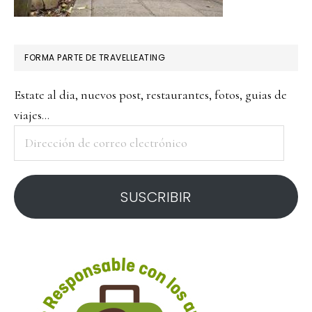
FORMA PARTE DE TRAVELLEATING
Estate al dia, nuevos post, restaurantes, fotos, guias de
viajes...
Dirección
de
correo
SUSCRIBIR
electrónico