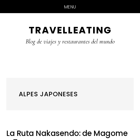
MENU
Skip
Skip
Skip
TRAVELLEATING
to
to
to
main
primary
footer
Blog de viajes y restaurantes del mundo
content
sidebar
ALPES JAPONESES
La Ruta Nakasendo: de Magome