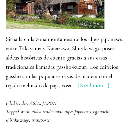
Situada en la zona montañosa de los alpes japoneses,
entre Takayama y Kanazawa, Shirakawago posee
aldeas históricas de cuento gracias a sus casas
tradicionales llamadas gasshō-kuzuri. Los edificios
gasshō son las populares casas de madera con el
about
tejado inclinado de paja, cosa …
[Read more...]
Shirakaw
Filed Under:
ASIA
,
JAPÓN
el
Tagged With:
aldea tradicional
,
alpes japoneses
,
ogimachi
,
pueblo
shirakawago
,
transporte
de