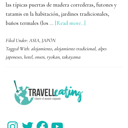
las típicas puertas de madera correderas, futones y
tatamis en la habitación, jardines tradicionales,
about
baños termales (los …
[Read more...]
Alojarse
Filed Under:
ASIA
,
JAPÓN
en
Tagged With:
alojamiento
,
alojamiento tradicional
,
alpes
un
japoneses
,
hotel
,
onsen
,
ryokan
,
takayama
ryokan
PRIMARY
SIDEBAR
Instagram
Twitter
Facebook
YouTube