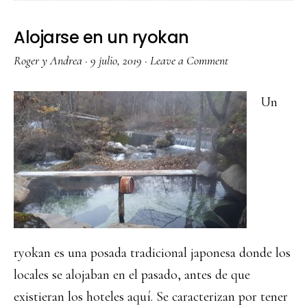
cuento
de
Alojarse en un ryokan
los
Roger y Andrea
·
9 julio, 2019
·
Leave a Comment
Alpes
Japonese
Un
ryokan es una posada tradicional japonesa donde los
locales se alojaban en el pasado, antes de que
existieran los hoteles aquí. Se caracterizan por tener