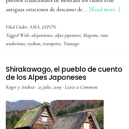
pueblos tradicionales de montaña los cuales eran
abo
antiguas estaciones de descanso de …
[Read more...]
La
Filed Under:
ASIA
,
JAPÓN
Rut
Tagged With:
alojamiento
,
alpes japoneses
,
Magome
,
ruta
Nak
senderismo
,
ryokan
,
transporte
,
Tsumago
de
Ma
a
Shirakawago, el pueblo de cuento
Tsu
de los Alpes Japoneses
Roger y Andrea
·
25 julio, 2019
·
Leave a Comment