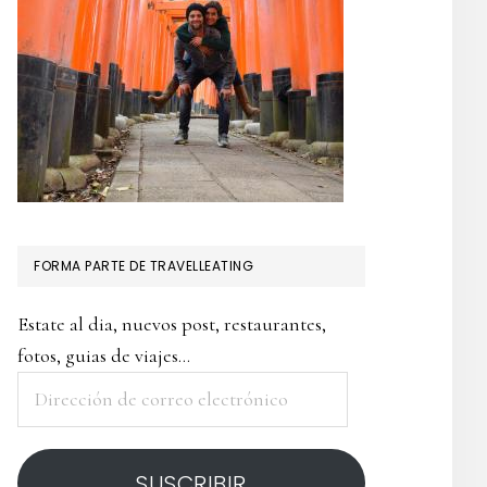
FORMA PARTE DE TRAVELLEATING
Estate al dia, nuevos post, restaurantes,
fotos, guias de viajes...
Dirección
de
correo
SUSCRIBIR
electrónico