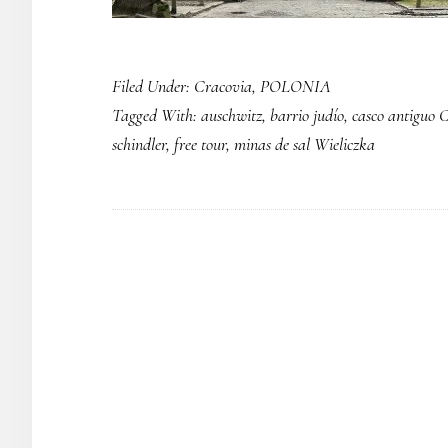
Filed Under:
Cracovia
,
POLONIA
Tagged With:
auschwitz
,
barrio judío
,
casco antiguo 
schindler
,
free tour
,
minas de sal Wieliczka