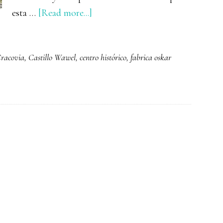
about
esta …
[Read more...]
Qué
ver
Cracovia
,
Castillo Wawel
,
centro histórico
,
fabrica oskar
y
hacer
en
Cracovia
en
tres
días