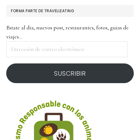
FORMA PARTE DE TRAVELLEATING
Estate al dia, nuevos post, restaurantes, fotos, guias de
viajes...
Dirección
de
correo
SUSCRIBIR
electrónico