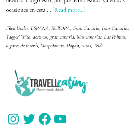
llevaba. Y digo esto, porque había estado ya en dos
about
ocasiones en esta …
[Read more...]
40
Filed Under:
ESPAÑA
,
EUROPA
,
Gran Canaria
,
Islas Canarias
cosas
Tagged With:
destinos
,
gran canaria
,
islas canarias
,
Las Palmas
,
que
lugares de interés
,
Maspalomas
,
Mogán
,
rutas
,
Telde
ver
y
hacer
PRIMARY
en
SIDEBAR
Gran
Canaria
Instagram
Twitter
Facebook
YouTube