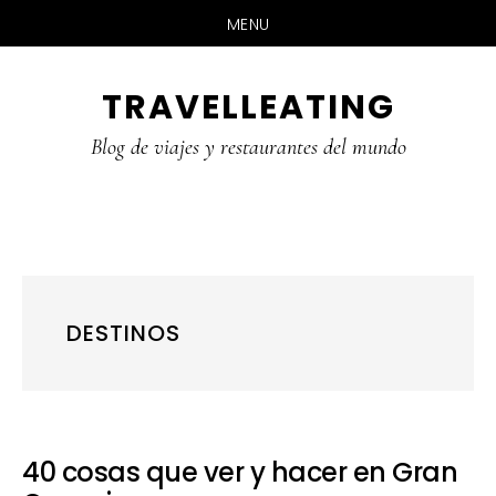
MENU
Skip
Skip
Skip
TRAVELLEATING
to
to
to
main
primary
footer
Blog de viajes y restaurantes del mundo
content
sidebar
DESTINOS
40 cosas que ver y hacer en Gran