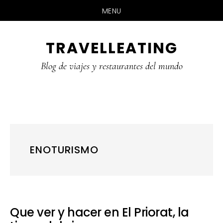
MENU
Skip
Skip
Skip
TRAVELLEATING
to
to
to
main
primary
footer
Blog de viajes y restaurantes del mundo
content
sidebar
ENOTURISMO
Que ver y hacer en El Priorat, la