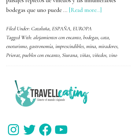
paisajes repletos de viñedos y las innumerables
about
bodegas que uno puede …
[Read more...]
Que
Filed Under:
Cataluña
,
ESPAÑA
,
EUROPA
ver
Tagged With:
alojamientos con encanto
,
bodegas
,
cata
,
y
enoturismo
,
gastronomía
,
imprescindibles
,
mina
,
miradores
,
hacer
Priorat
,
pueblos con encanto
,
Siurana
,
viñas
,
viñedos
,
vino
en
El
Priorat,
PRIMARY
la
SIDEBAR
tierra
del
vino
Instagram
Twitter
Facebook
YouTube