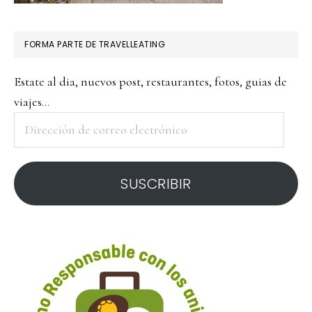
FORMA PARTE DE TRAVELLEATING
Estate al dia, nuevos post, restaurantes, fotos, guias de
viajes...
Dirección
de
correo
SUSCRIBIR
electrónico