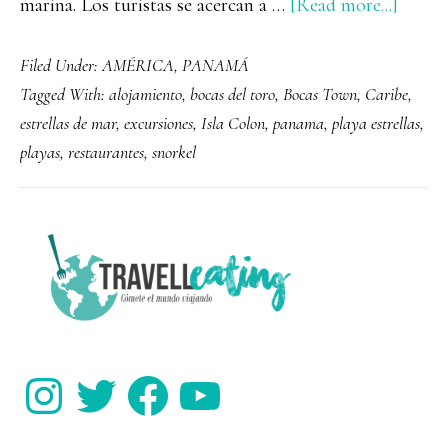
about
marina. Los turistas se acercan a …
[Read more...]
Qué
Filed Under:
AMÉRICA
,
PANAMÁ
ver
Tagged With:
alojamiento
,
bocas del toro
,
Bocas Town
,
Caribe
,
y
estrellas de mar
,
excursiones
,
Isla Colon
,
panama
,
playa estrellas
,
hacer
playas
,
restaurantes
,
snorkel
en
Bocas
del
PRIMARY
Toro
SIDEBAR
Instagram
Twitter
Facebook
YouTube