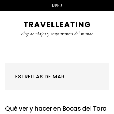
MENU
Skip
Skip
Skip
TRAVELLEATING
to
to
to
main
primary
footer
Blog de viajes y restaurantes del mundo
content
sidebar
ESTRELLAS DE MAR
Qué ver y hacer en Bocas del Toro