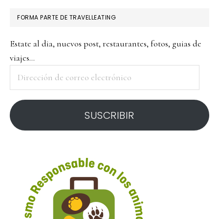
FORMA PARTE DE TRAVELLEATING
Estate al dia, nuevos post, restaurantes, fotos, guias de
viajes...
Dirección
de
correo
SUSCRIBIR
electrónico