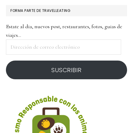
FORMA PARTE DE TRAVELLEATING
Estate al dia, nuevos post, restaurantes, fotos, guias de
viajes...
Dirección
de
correo
SUSCRIBIR
electrónico