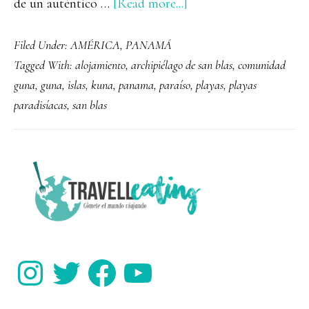
about
de un auténtico …
[Read more...]
San
Filed Under:
AMÉRICA
,
PANAMÁ
Blas,
Tagged With:
alojamiento
,
archipiélago de san blas
,
comunidad
el
guna
,
guna
,
islas
,
kuna
,
panama
,
paraíso
,
playas
,
playas
paraíso
paradisíacas
,
san blas
de
Panamá
PRIMARY
SIDEBAR
Instagram
Twitter
Facebook
YouTube