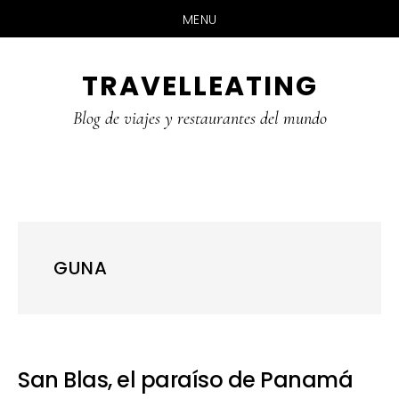
MENU
Skip
Skip
Skip
TRAVELLEATING
to
to
to
main
primary
footer
Blog de viajes y restaurantes del mundo
content
sidebar
GUNA
San Blas, el paraíso de Panamá