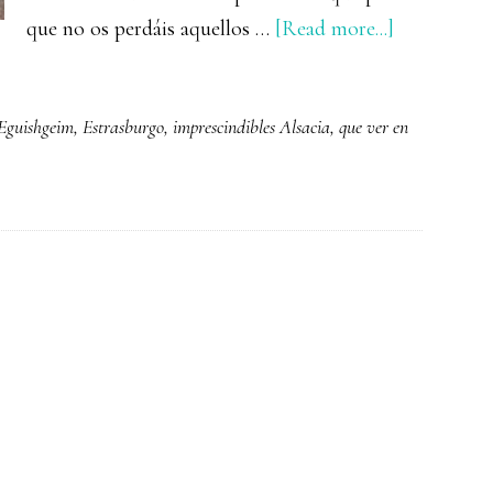
about
que no os perdáis aquellos …
[Read more...]
Qué
ver
Eguishgeim
,
Estrasburgo
,
imprescindibles Alsacia
,
que ver en
en
una
ruta
por
Alsacia