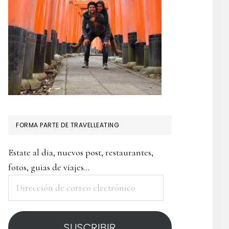
FORMA PARTE DE TRAVELLEATING
Estate al dia, nuevos post, restaurantes,
fotos, guias de viajes...
Dirección
de
correo
SUSCRIBIR
electrónico