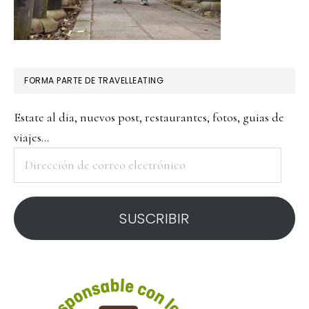
FORMA PARTE DE TRAVELLEATING
Estate al dia, nuevos post, restaurantes, fotos, guias de
viajes...
Dirección
de
correo
SUSCRIBIR
electrónico