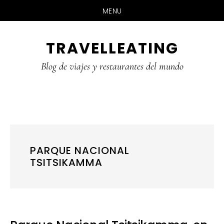
MENU
Skip
Skip
Skip
TRAVELLEATING
to
to
to
main
primary
footer
Blog de viajes y restaurantes del mundo
content
sidebar
PARQUE NACIONAL
TSITSIKAMMA