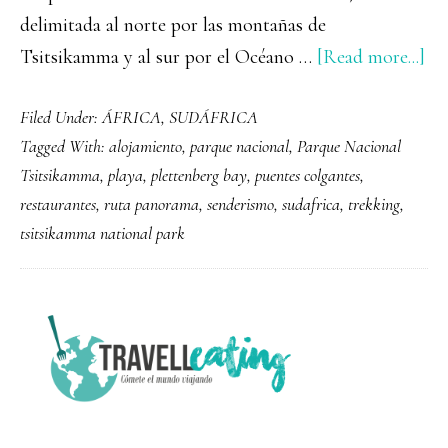
delimitada al norte por las montañas de
ab
Tsitsikamma y al sur por el Océano …
[Read more...]
Pa
Filed Under:
ÁFRICA
,
SUDÁFRICA
Na
Tagged With:
alojamiento
,
parque nacional
,
Parque Nacional
Ts
Tsitsikamma
,
playa
,
plettenberg bay
,
puentes colgantes
,
en
restaurantes
,
ruta panorama
,
senderismo
,
sudafrica
,
trekking
,
la
tsitsikamma national park
Ru
Jar
PRIMARY
SIDEBAR