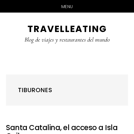
MENU
Skip
Skip
Skip
TRAVELLEATING
to
to
to
main
primary
footer
Blog de viajes y restaurantes del mundo
content
sidebar
TIBURONES
Santa Catalina, el acceso a Isla