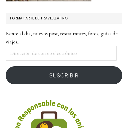
FORMA PARTE DE TRAVELLEATING
Estate al dia, nuevos post, restaurantes, fotos, guias de
viajes...
Dirección
de
correo
SUSCRIBIR
electrónico