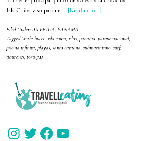
por ser el principal punto de acceso a la conocida
about
Isla Coiba y su parque …
[Read more...]
Santa
Filed Under:
AMÉRICA
,
PANAMÁ
Catalina,
Tagged With:
buceo
,
isla coiba
,
islas
,
panama
,
parque nacional
,
el
piscina infinita
,
playas
,
santa catalina
,
submarinismo
,
surf
,
acceso
tiburones
,
tortugas
a
Isla
Coiba
PRIMARY
SIDEBAR
Instagram
Twitter
Facebook
YouTube