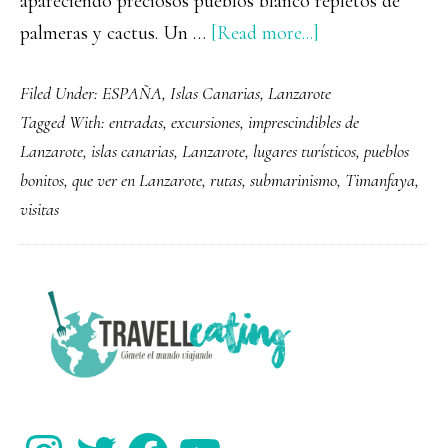
apareciendo preciosos pueblos blanco repletos de
about
palmeras y cactus. Un …
[Read more...]
35
Filed Under:
ESPAÑA
,
Islas Canarias
,
Lanzarote
cosas
Tagged With:
entradas
,
excursiones
,
imprescindibles de
que
Lanzarote
,
islas canarias
,
Lanzarote
,
lugares turísticos
,
pueblos
ver
bonitos
,
que ver en Lanzarote
,
rutas
,
submarinismo
,
Timanfaya
,
y
visitas
hacer
en
Lanzarote
PRIMARY
SIDEBAR
Instagram
Twitter
Facebook
YouTube