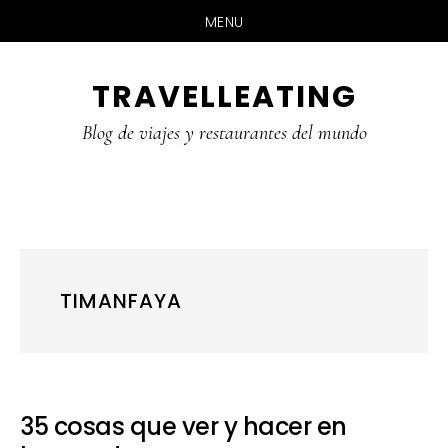
MENU
Skip
Skip
Skip
TRAVELLEATING
to
to
to
main
primary
footer
Blog de viajes y restaurantes del mundo
content
sidebar
TIMANFAYA
35 cosas que ver y hacer en