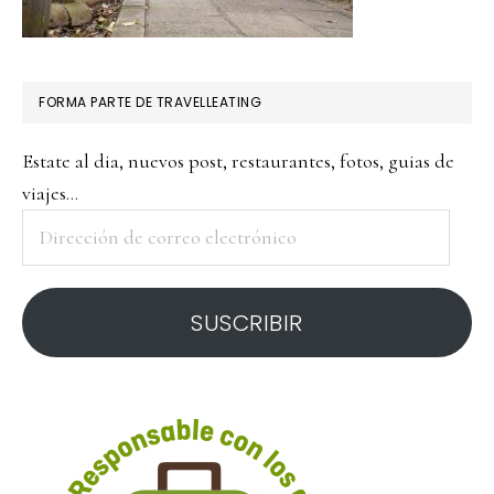
FORMA PARTE DE TRAVELLEATING
Estate al dia, nuevos post, restaurantes, fotos, guias de
viajes...
Dirección
de
correo
SUSCRIBIR
electrónico