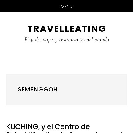
MENU
Skip
Skip
Skip
TRAVELLEATING
to
to
to
main
primary
footer
Blog de viajes y restaurantes del mundo
content
sidebar
SEMENGGOH
KUCHING, y el Centro de