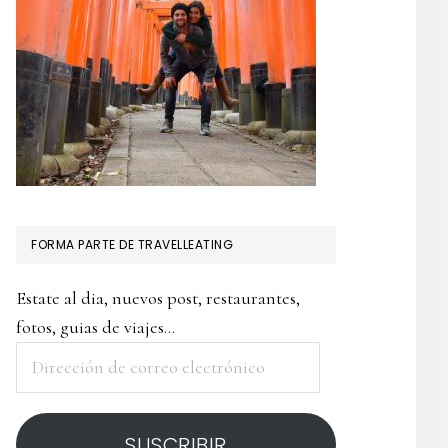
FORMA PARTE DE TRAVELLEATING
Estate al dia, nuevos post, restaurantes,
fotos, guias de viajes...
Dirección
de
correo
SUSCRIBIR
electrónico