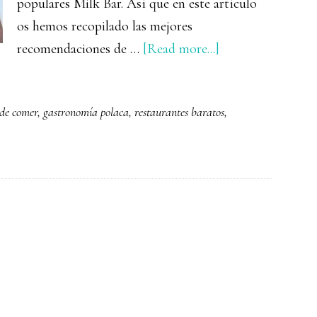
populares Milk Bar. Así que en este artículo
os hemos recopilado las mejores
about
recomendaciones de …
[Read more...]
Dónde
comer
de comer
,
gastronomía polaca
,
restaurantes baratos
,
en
Cracovia:
los
restaurantes
más
recomendados