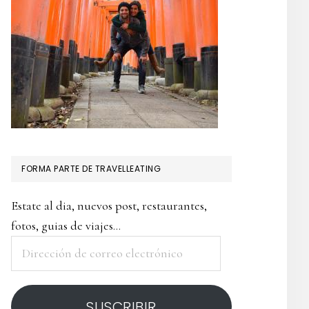
FORMA PARTE DE TRAVELLEATING
Estate al dia, nuevos post, restaurantes,
fotos, guias de viajes...
Dirección
de
correo
SUSCRIBIR
electrónico