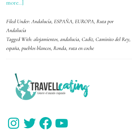
about
more...]
Ruta
Filed Under:
Andalucía
,
ESPAÑA
,
EUROPA
,
Ruta por
en
Andalucía
coche
Tagged With:
alojamientos
,
andalucia
,
Cadiz
,
Caminito del Rey
,
por
españa
,
pueblos blancos
,
Ronda
,
ruta en coche
Andalucía
PRIMARY
SIDEBAR
Instagram
Twitter
Facebook
YouTube