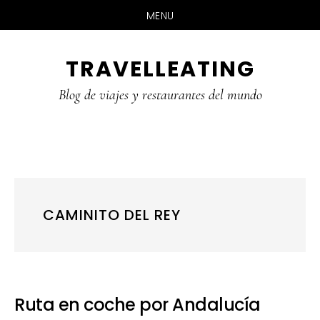
MENU
Skip
Skip
Skip
TRAVELLEATING
to
to
to
main
primary
footer
Blog de viajes y restaurantes del mundo
content
sidebar
CAMINITO DEL REY
Ruta en coche por Andalucía