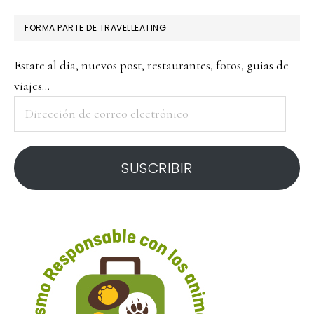
FORMA PARTE DE TRAVELLEATING
Estate al dia, nuevos post, restaurantes, fotos, guias de
viajes...
Dirección
de
correo
SUSCRIBIR
electrónico