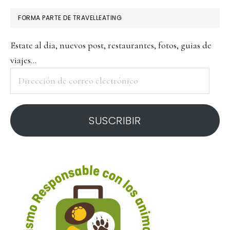
FORMA PARTE DE TRAVELLEATING
Estate al dia, nuevos post, restaurantes, fotos, guias de
viajes...
Dirección
de
correo
SUSCRIBIR
electrónico