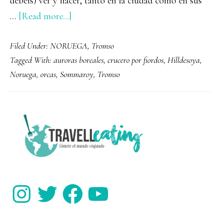
debéis) ver y hacer, tanto en la ciudad como en sus
about
…
[Read more...]
Qué
Filed Under:
NORUEGA
,
Tromso
ver
Tagged With:
auroras boreales
,
crucero por fiordos
,
Hilldesoya
,
y
Noruega
,
orcas
,
Sommaroy
,
Tromso
hacer
en
Tromso
PRIMARY
y
SIDEBAR
alrededores
Instagram
Twitter
Facebook
YouTube