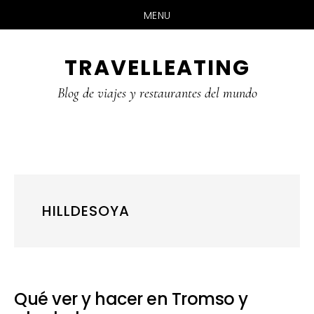
MENU
Skip
Skip
Skip
TRAVELLEATING
to
to
to
main
primary
footer
Blog de viajes y restaurantes del mundo
content
sidebar
HILLDESOYA
Qué ver y hacer en Tromso y