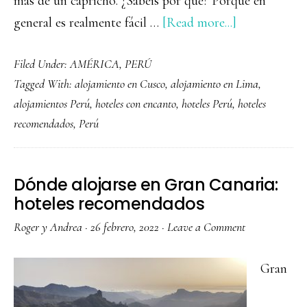
más de un capricho. ¿Sabéis por qué? Porque en
about
general es realmente fácil …
[Read more...]
Dónde
Filed Under:
AMÉRICA
,
PERÚ
alojarse
Tagged With:
alojamiento en Cusco
,
alojamiento en Lima
,
en
alojamientos Perú
,
hoteles con encanto
,
hoteles Perú
,
hoteles
Perú:
recomendados
,
Perú
hoteles
recomendado
Dónde alojarse en Gran Canaria:
hoteles recomendados
Roger y Andrea
·
26 febrero, 2022
·
Leave a Comment
Gran