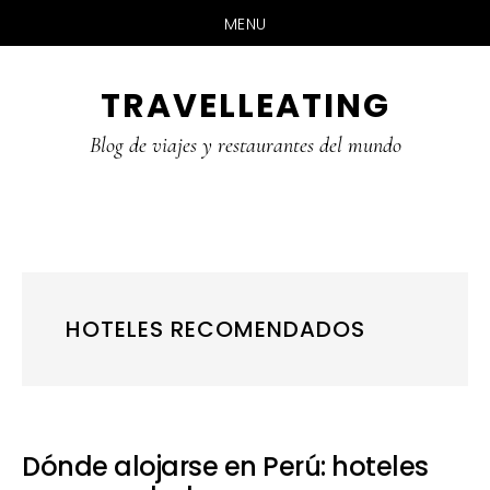
MENU
Skip
Skip
Skip
TRAVELLEATING
to
to
to
main
primary
footer
Blog de viajes y restaurantes del mundo
content
sidebar
HOTELES RECOMENDADOS
Dónde alojarse en Perú: hoteles