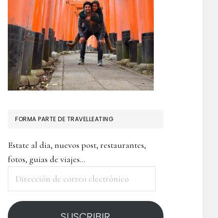
NDIA
I)
FORMA PARTE DE TRAVELLEATING
Estate al dia, nuevos post, restaurantes,
fotos, guias de viajes...
Dirección
de
correo
SUSCRIBIR
electrónico