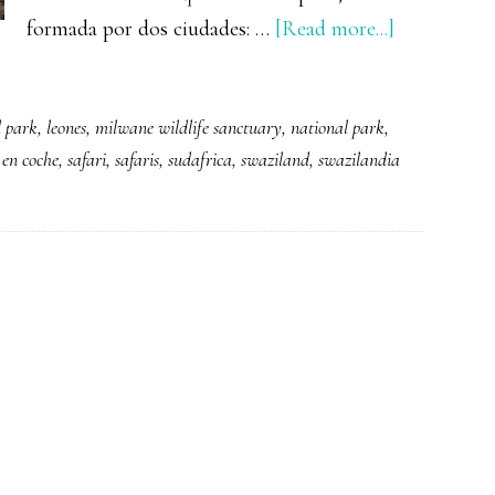
about
formada por dos ciudades: …
[Read more...]
SWAZILA
(ESWATIN
l park
,
leones
,
milwane wildlife sanctuary
,
national park
,
 en coche
,
safari
,
safaris
,
sudafrica
,
swaziland
,
swazilandia