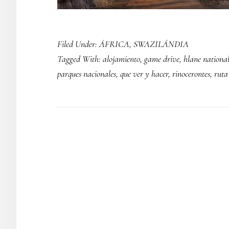
Filed Under:
ÁFRICA
,
SWAZILÁNDIA
Tagged With:
alojamiento
,
game drive
,
hlane nationa
parques nacionales
,
que ver y hacer
,
rinocerontes
,
ruta