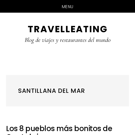
MENU
Skip
Skip
Skip
TRAVELLEATING
to
to
to
main
primary
footer
Blog de viajes y restaurantes del mundo
content
sidebar
SANTILLANA DEL MAR
Los 8 pueblos más bonitos de