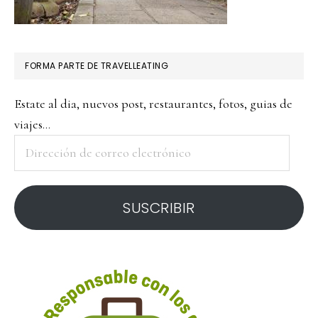
FORMA PARTE DE TRAVELLEATING
Estate al dia, nuevos post, restaurantes, fotos, guias de
viajes...
Dirección
de
correo
SUSCRIBIR
electrónico