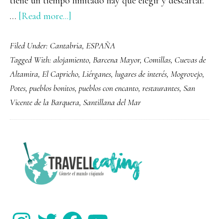
tiene un tiempo limitado hay que elegir y descartar.
about
…
[Read more...]
Los
Filed Under:
Cantabria
,
ESPAÑA
8
Tagged With:
alojamiento
,
Barcena Mayor
,
Comillas
,
Cuevas de
pueblos
Altamira
,
El Capricho
,
Liérganes
,
lugares de interés
,
Mogrovejo
,
más
Potes
,
pueblos bonitos
,
pueblos con encanto
,
restaurantes
,
San
bonitos
Vicente de la Barquera
,
Santillana del Mar
de
Cantabria
PRIMARY
SIDEBAR
Instagram
Twitter
Facebook
YouTube