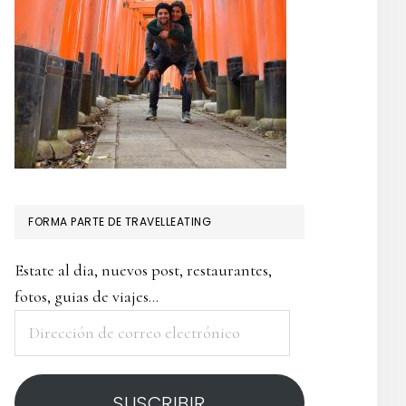
FORMA PARTE DE TRAVELLEATING
Estate al dia, nuevos post, restaurantes,
fotos, guias de viajes...
Dirección
de
correo
SUSCRIBIR
electrónico