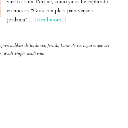
vuestra ruta. Porque, como ya os he explicado
en nuestra “Guía completa para viajar a
about
Jordania”, …
[Read more...]
12
lugares
mprescindibles de Jordania
,
Jerash
,
Little Petra
,
lugares que ver
imprescindibles
a
,
Wadi Mujib
,
wadi rum
que
ver
en
Jordania