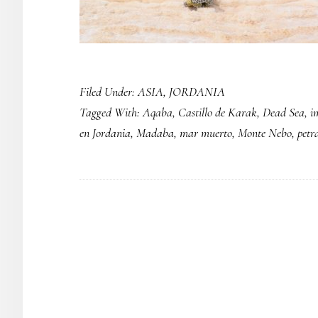
Filed Under:
ASIA
,
JORDANIA
Tagged With:
Aqaba
,
Castillo de Karak
,
Dead Sea
,
i
en Jordania
,
Madaba
,
mar muerto
,
Monte Nebo
,
petr