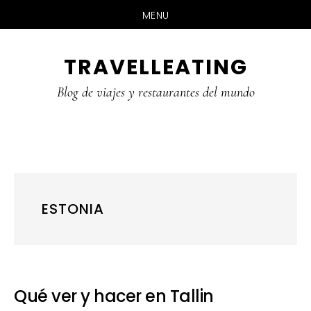
MENU
Skip
Skip
Skip
TRAVELLEATING
to
to
to
main
primary
footer
Blog de viajes y restaurantes del mundo
content
sidebar
ESTONIA
Qué ver y hacer en Tallin