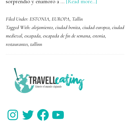
about
sorprendió y enamoró a …
[Read more...]
Qué
Filed Under:
ESTONIA
,
EUROPA
,
Tallin
ver
Tagged With:
alojamiento
,
ciudad bonita
,
ciudad europea
,
ciudad
y
medieval
,
escapada
,
escapada de fin de semana
,
estonia
,
hacer
restaurantes
,
tallinn
en
Tallin
PRIMARY
SIDEBAR
Instagram
Twitter
Facebook
YouTube