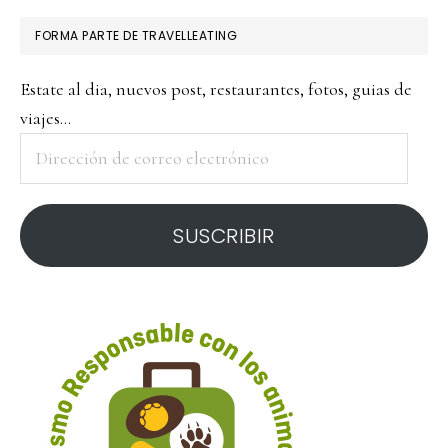
FORMA PARTE DE TRAVELLEATING
Estate al dia, nuevos post, restaurantes, fotos, guias de
viajes...
Dirección
de
correo
SUSCRIBIR
electrónico