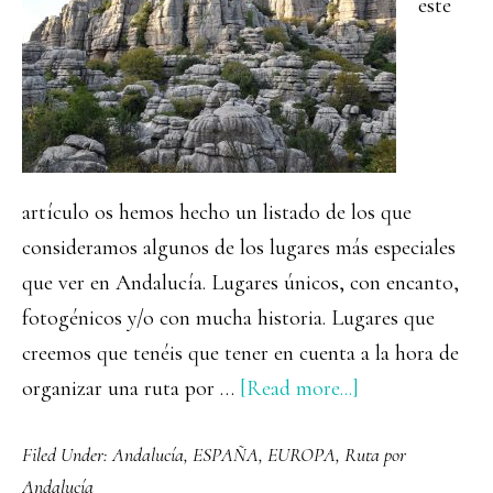
este
perder
artículo os hemos hecho un listado de los que
consideramos algunos de los lugares más especiales
que ver en Andalucía. Lugares únicos, con encanto,
fotogénicos y/o con mucha historia. Lugares que
creemos que tenéis que tener en cuenta a la hora de
about
organizar una ruta por …
[Read more...]
15
Filed Under:
Andalucía
,
ESPAÑA
,
EUROPA
,
Ruta por
lugares
Andalucía