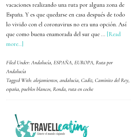
vacaciones realizando una ruta por alguna zona de
España. Y es que quedarse en casa después de todo
lo vivido con el coronavirus no era una opción. Así
que como buena enamorada del sur que …
[Read
about
more...]
Ruta
Filed Under:
Andalucía
,
ESPAÑA
,
EUROPA
,
Ruta por
en
Andalucía
coche
Tagged With:
alojamientos
,
andalucia
,
Cadiz
,
Caminito del Rey
,
por
españa
,
pueblos blancos
,
Ronda
,
ruta en coche
Andalucía
PRIMARY
SIDEBAR