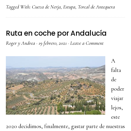
que
Tagged With:
Cueva de Nerja
,
Estupa
,
Torcal de Antequera
ver
en
Andalucía
Ruta en coche por Andalucía
Roger y Andrea
·
19 febrero, 2021
·
Leave a Comment
A
falta
de
poder
viajar
lejos,
este
2020 decidimos, finalmente, gastar parte de nuestras