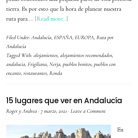
tierra. Es por esto que la hora de planear nuestra
about
ruta para …
[Read more...]
Algunos
Filed Under:
Andalucía
,
ESPAÑA
,
EUROPA
,
Ruta por
de
Andalucía
los
Tagged With:
alojamientos
,
alojamientos recomendados
,
pueblos
andalucia
,
Frigiliana
,
Nerja
,
pueblos bonitos
,
pueblos con
más
encanto
,
restaurantes
,
Ronda
bonitos
de
Andalucía
15 lugares que ver en Andalucía
que
Roger y Andrea
·
7 marzo, 2021
·
Leave a Comment
no
te
En
puedes