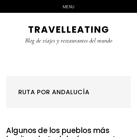
MENU
Skip
Skip
Skip
TRAVELLEATING
to
to
to
main
primary
footer
Blog de viajes y restaurantes del mundo
content
sidebar
RUTA POR ANDALUCÍA
Algunos de los pueblos más