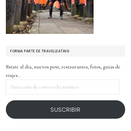
FORMA PARTE DE TRAVELLEATING
Estate al dia, nuevos post, restaurantes, fotos, guias de
viajes...
Dirección
de
correo
SUSCRIBIR
electrónico