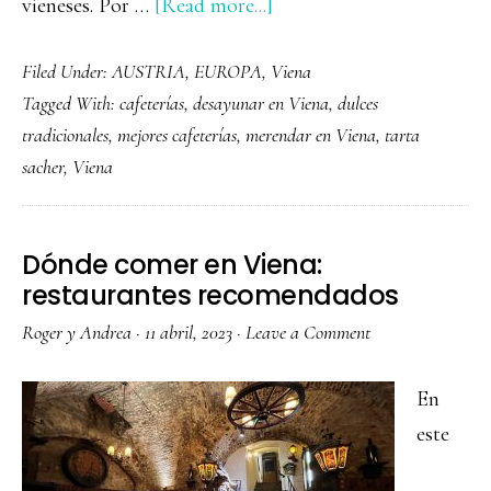
about
vieneses. Por …
[Read more...]
Las
Filed Under:
AUSTRIA
,
EUROPA
,
Viena
mejores
Tagged With:
cafeterías
,
desayunar en Viena
,
dulces
cafeterías
tradicionales
,
mejores cafeterías
,
merendar en Viena
,
tarta
de
sacher
,
Viena
Viena
Dónde comer en Viena:
restaurantes recomendados
Roger y Andrea
·
11 abril, 2023
·
Leave a Comment
En
este