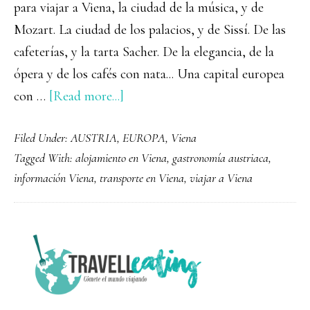
para viajar a Viena, la ciudad de la música, y de
Mozart. La ciudad de los palacios, y de Sissí. De las
cafeterías, y la tarta Sacher. De la elegancia, de la
ópera y de los cafés con nata... Una capital europea
about
con …
[Read more...]
Guía
Filed Under:
AUSTRIA
,
EUROPA
,
Viena
para
Tagged With:
alojamiento en Viena
,
gastronomía austriaca
,
viajar
información Viena
,
transporte en Viena
,
viajar a Viena
a
Viena:
la
PRIMARY
ciudad
SIDEBAR
de
la