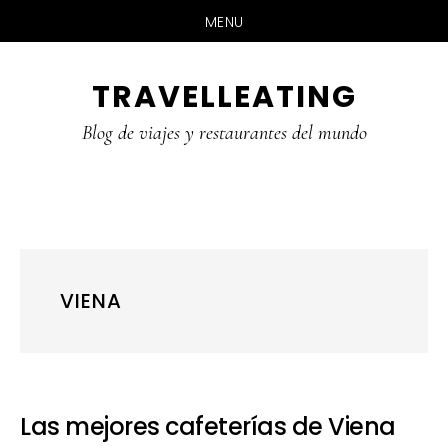
MENU
Skip
Skip
Skip
TRAVELLEATING
to
to
to
main
primary
footer
Blog de viajes y restaurantes del mundo
content
sidebar
VIENA
Las mejores cafeterías de Viena