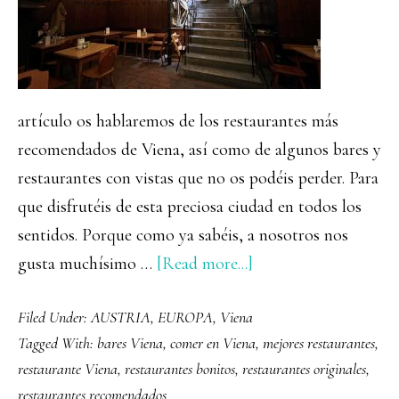
artículo os hablaremos de los restaurantes más
recomendados de Viena, así como de algunos bares y
restaurantes con vistas que no os podéis perder. Para
que disfrutéis de esta preciosa ciudad en todos los
sentidos. Porque como ya sabéis, a nosotros nos
about
gusta muchísimo …
[Read more...]
Dónde
Filed Under:
AUSTRIA
,
EUROPA
,
Viena
comer
Tagged With:
bares Viena
,
comer en Viena
,
mejores restaurantes
,
en
restaurante Viena
,
restaurantes bonitos
,
restaurantes originales
,
Viena:
restaurantes recomendados