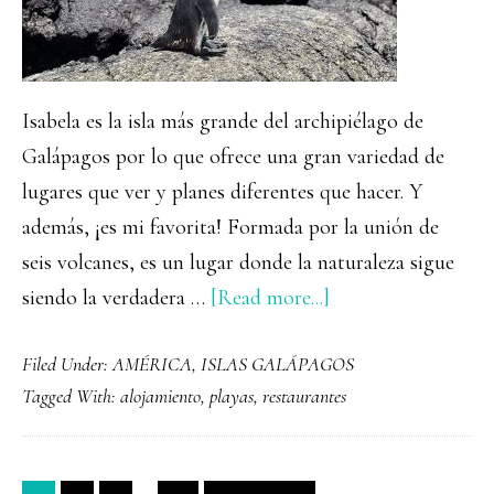
Isabela es la isla más grande del archipiélago de
Galápagos por lo que ofrece una gran variedad de
lugares que ver y planes diferentes que hacer. Y
además, ¡es mi favorita! Formada por la unión de
seis volcanes, es un lugar donde la naturaleza sigue
about
siendo la verdadera …
[Read more...]
Qué
Filed Under:
AMÉRICA
,
ISLAS GALÁPAGOS
ver
Tagged With:
alojamiento
,
playas
,
restaurantes
y
hacer
en