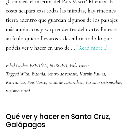
¿Conocéis el interior del País Vasco? Mientras la
costa acapara casi todas las miradas, hay rincones
tierra adentro que guardan algunos de los paisajes
más auténticos y sorprendentes del norte. En este
artículo quiero llevaros a descubrir todo lo que
about
podéis ver y hacer en uno de …
[Read more...]
Qué
Filed Under:
ESPAÑA
,
EUROPA
,
País Vasco
ver
Tagged With:
Bizkaia
,
centro de rescate
,
Karpin Fauna
,
y
Karrantza
,
País Vasco
,
rutas de naturaleza
,
turismo responsable
,
hacer
turismo rural
en
una
escapada
Qué ver y hacer en Santa Cruz,
por
Galápagos