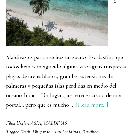
a
Biospher
Expediti
Maldivas es para muchos un sueño. Ese destino que
todos hemos imaginado alguna vez: aguas turquesas,
playas de arena blanca, grandes extensiones de
palmeras y pequeñas islas perdidas en medio del
océano Índico. Un lugar que parece sacado de una
about
postal… pero que es mucho …
[Read more...]
Guía
Filed Under:
ASIA
,
MALDIVAS
para
Tagged With:
Dhigurah
,
Islas Maldivas
,
Rasdhoo
,
viajar