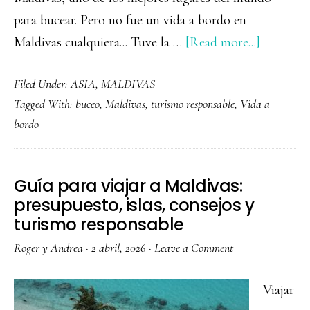
para bucear. Pero no fue un vida a bordo en
about
Maldivas cualquiera... Tuve la …
[Read more...]
Vida
Filed Under:
ASIA
,
MALDIVAS
a
Tagged With:
buceo
,
Maldivas
,
turismo responsable
,
Vida a
bordo
bordo
en
Maldivas:
cómo
Guía para viajar a Maldivas:
es
presupuesto, islas, consejos y
una
turismo responsable
expedici
Roger y Andrea
·
2 abril, 2026
·
Leave a Comment
de
buceo
Viajar
con