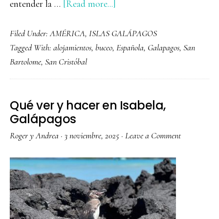
about
entender la …
[Read more...]
Qué
Filed Under:
AMÉRICA
,
ISLAS GALÁPAGOS
ver
Tagged With:
alojamientos
,
buceo
,
Española
,
Galapagos
,
San
y
Bartolome
,
San Cristóbal
hacer
en
Santa
Qué ver y hacer en Isabela,
Cruz,
Galápagos
Galápagos
Roger y Andrea
·
3 noviembre, 2025
·
Leave a Comment