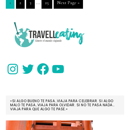
Interim
…
Go
Go
Go
Go
Go
1
2
3
25
Next Page »
Isabela,
pages
to
to
to
to
to
Galápagos
page
page
page
page
omitted
PRIMARY
SIDEBAR
Instagram
Twitter
Facebook
YouTube
«SI ALGO BUENO TE PASA…VIAJA PARA CELEBRAR. SI ALGO
MALO TE PASA…VIAJA PARA OLVIDAR. SI NO TE PASA NADA…
VIAJA PARA QUE ALGO TE PASE.»