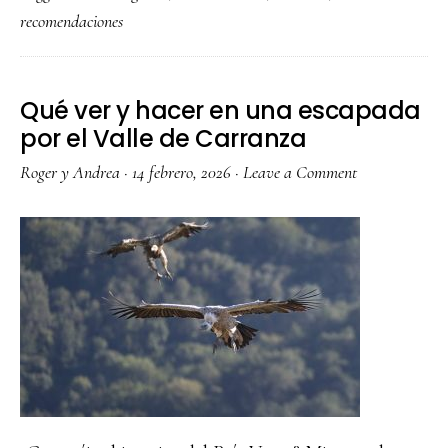
recomendaciones
a
Maldivas:
presupuest
Qué ver y hacer en una escapada
islas,
por el Valle de Carranza
consejos
Roger y Andrea
·
14 febrero, 2026
·
Leave a Comment
y
turismo
responsabl