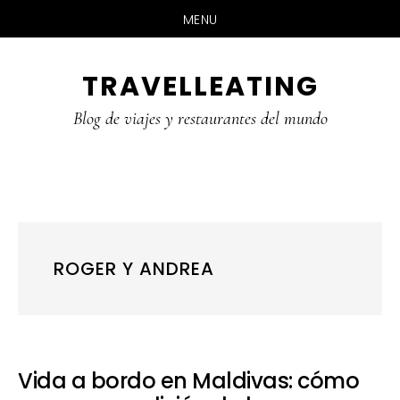
MENU
Skip
Skip
Skip
TRAVELLEATING
to
to
to
main
primary
footer
Blog de viajes y restaurantes del mundo
content
sidebar
ROGER Y ANDREA
Vida a bordo en Maldivas: cómo