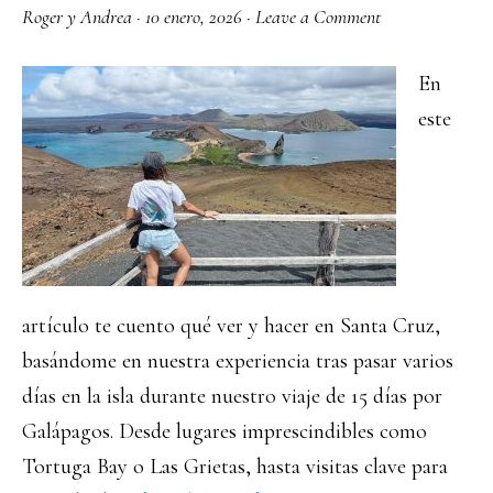
el
Roger y Andrea
·
10 enero, 2026
·
Leave a Comment
Valle
de
En
Carranza
este
artículo te cuento qué ver y hacer en Santa Cruz,
basándome en nuestra experiencia tras pasar varios
días en la isla durante nuestro viaje de 15 días por
Galápagos. Desde lugares imprescindibles como
Tortuga Bay o Las Grietas, hasta visitas clave para