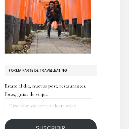
FORMA PARTE DE TRAVELLEATING
Estate al dia, nuevos post, restaurantes,
fotos, guias de viajes...
Dirección
de
correo
SUSCRIBIR
electrónico