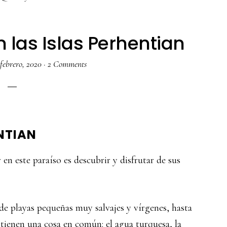
 las Islas Perhentian
 febrero, 2020
·
2 Comments
NTIAN
en este paraíso es descubrir y disfrutar de sus
e playas pequeñas muy salvajes y vírgenes, hasta
s tienen una cosa en común: el agua turquesa, la