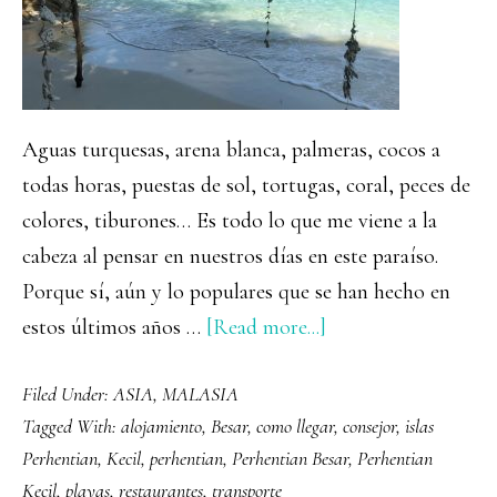
Aguas turquesas, arena blanca, palmeras, cocos a
todas horas, puestas de sol, tortugas, coral, peces de
colores, tiburones… Es todo lo que me viene a la
cabeza al pensar en nuestros días en este paraíso.
Porque sí, aún y lo populares que se han hecho en
about
estos últimos años …
[Read more...]
Las
Filed Under:
ASIA
,
MALASIA
islas
Tagged With:
alojamiento
,
Besar
,
como llegar
,
consejor
,
islas
Perhentian,
Perhentian
,
Kecil
,
perhentian
,
Perhentian Besar
,
Perhentian
el
Kecil
,
playas
,
restaurantes
,
transporte