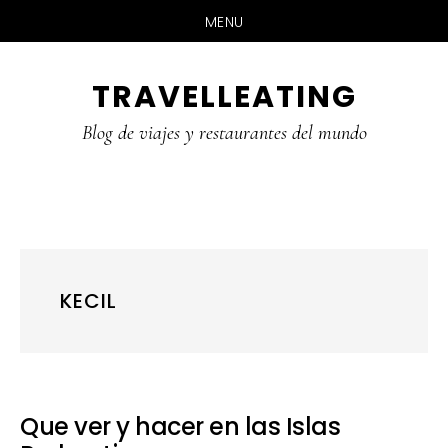
MENU
Skip
Skip
Skip
TRAVELLEATING
to
to
to
main
primary
footer
Blog de viajes y restaurantes del mundo
content
sidebar
KECIL
Que ver y hacer en las Islas