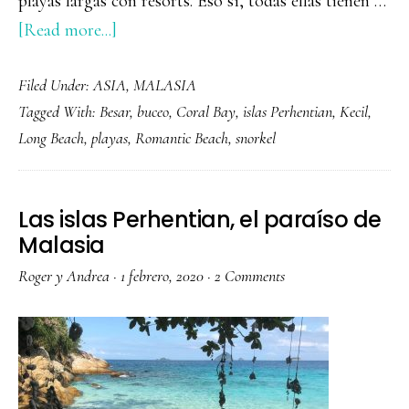
playas largas con resorts. Eso sí, todas ellas tienen …
about
[Read more...]
Que
Filed Under:
ASIA
,
MALASIA
ver
Tagged With:
Besar
,
buceo
,
Coral Bay
,
islas Perhentian
,
Kecil
,
y
Long Beach
,
playas
,
Romantic Beach
,
snorkel
hacer
en
las
Las islas Perhentian, el paraíso de
Islas
Malasia
Perhentian
Roger y Andrea
·
1 febrero, 2020
·
2 Comments