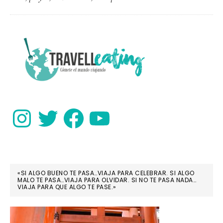
paraíso
de
Malasia
PRIMARY
SIDEBAR
Instagram
Twitter
Facebook
YouTube
«SI ALGO BUENO TE PASA…VIAJA PARA CELEBRAR. SI ALGO
MALO TE PASA…VIAJA PARA OLVIDAR. SI NO TE PASA NADA…
VIAJA PARA QUE ALGO TE PASE.»