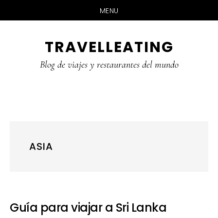
MENU
Skip
Skip
Skip
TRAVELLEATING
to
to
to
main
primary
footer
Blog de viajes y restaurantes del mundo
content
sidebar
ASIA
Guía para viajar a Sri Lanka