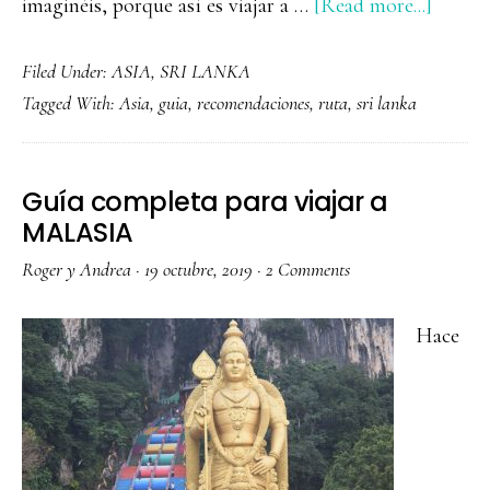
about
imaginéis, porque así es viajar a …
[Read more...]
Guía
Filed Under:
ASIA
,
SRI LANKA
para
Tagged With:
Asia
,
guia
,
recomendaciones
,
ruta
,
sri lanka
viajar
a
Sri
Guía completa para viajar a
Lanka
MALASIA
Roger y Andrea
·
19 octubre, 2019
·
2 Comments
Hace