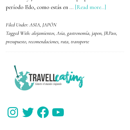
about
período Edo, como estás en …
[Read more...]
Guía
Filed Under:
ASIA
,
JAPÓN
completa
Tagged With:
alojamientos
,
Asia
,
gastronomía
,
japon
,
JRPass
,
de
presupuesto
,
recomendaciones
,
ruta
,
transporte
JAPÓN
PRIMARY
SIDEBAR
Instagram
Twitter
Facebook
YouTube