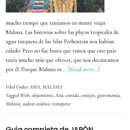
mucho tiempo que teníamos en mente viajar
Malasia. Las historias sobre las playas tropicales de
agua turquesa de las Islas Perhentian nos habían
calado. Pero no fue hasta que vimos que este país
tenía mucho más que ofrecer, que nos decantamos
about
por él. Porque Malasia es …
[Read more...]
Guía
Filed Under:
ASIA
,
MALASIA
completa
Tagged With:
alojamiento
,
Asia
,
comida
,
consejos
,
gastronomía
,
para
Malasia
,
sudeste asiático
,
transporte
viajar
a
MALASIA
Guía completa de JAPÓN