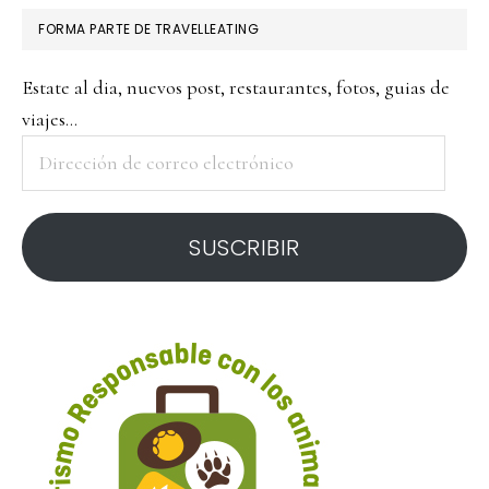
FORMA PARTE DE TRAVELLEATING
Estate al dia, nuevos post, restaurantes, fotos, guias de
viajes...
Dirección
de
correo
SUSCRIBIR
electrónico