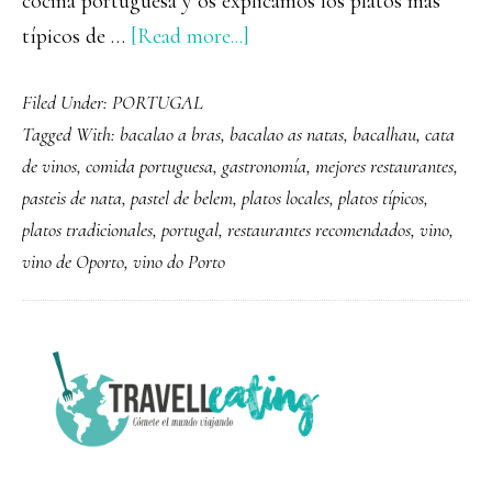
cocina portuguesa y os explicamos los platos más
about
típicos de …
[Read more...]
Gastronomía
Filed Under:
PORTUGAL
portuguesa
Tagged With:
bacalao a bras
,
bacalao as natas
,
bacalhau
,
cata
y
de vinos
,
comida portuguesa
,
gastronomía
,
mejores restaurantes
,
sus
pasteis de nata
,
pastel de belem
,
platos locales
,
platos típicos
,
platos
platos tradicionales
,
portugal
,
restaurantes recomendados
,
vino
,
más
vino de Oporto
,
vino do Porto
típicos
PRIMARY
SIDEBAR