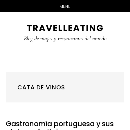
MENU
Skip
Skip
Skip
TRAVELLEATING
to
to
to
main
primary
footer
Blog de viajes y restaurantes del mundo
content
sidebar
CATA DE VINOS
Gastronomía portuguesa y sus