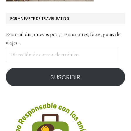
FORMA PARTE DE TRAVELLEATING
Estate al dia, nuevos post, restaurantes, fotos, guias de
viajes...
Dirección
de
correo
SUSCRIBIR
electrónico