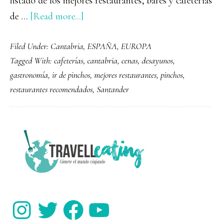
listado de los mejores restaurantes, bares y cafeterías
about
de …
[Read more...]
Dónde
Filed Under:
Cantabria
,
ESPAÑA
,
EUROPA
comer
Tagged With:
cafeterías
,
cantabria
,
cenas
,
desayunos
,
en
gastronomía
,
ir de pinchos
,
mejores restaurantes
,
pinchos
,
Santander:
restaurantes recomendados
,
Santander
restaurantes
recomendados
PRIMARY
SIDEBAR
Instagram
Twitter
Facebook
YouTube