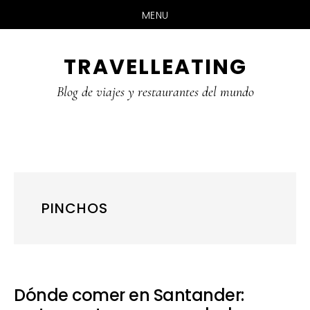
MENU
Skip
Skip
Skip
TRAVELLEATING
to
to
to
main
primary
footer
Blog de viajes y restaurantes del mundo
content
sidebar
PINCHOS
Dónde comer en Santander: