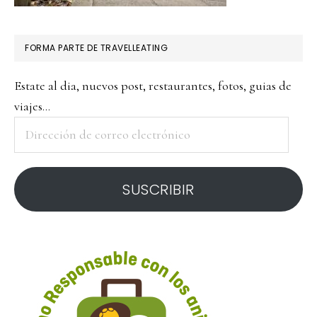
FORMA PARTE DE TRAVELLEATING
Estate al dia, nuevos post, restaurantes, fotos, guias de
viajes...
Dirección
de
correo
SUSCRIBIR
electrónico