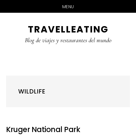
MENU
Skip
Skip
Skip
TRAVELLEATING
to
to
to
main
primary
footer
Blog de viajes y restaurantes del mundo
content
sidebar
WILDLIFE
Kruger National Park