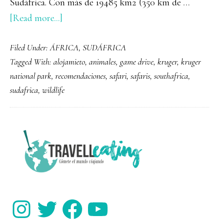
Sudáfrica. Con más de 19485 km2 (350 km de …
about
[Read more...]
Kruger
Filed Under:
ÁFRICA
,
SUDÁFRICA
National
Tagged With:
alojamieto
,
animales
,
game drive
,
kruger
,
kruger
Park
national park
,
recomendaciones
,
safari
,
safaris
,
southafrica
,
sudafrica
,
wildlife
PRIMARY
SIDEBAR
Instagram
Twitter
Facebook
YouTube