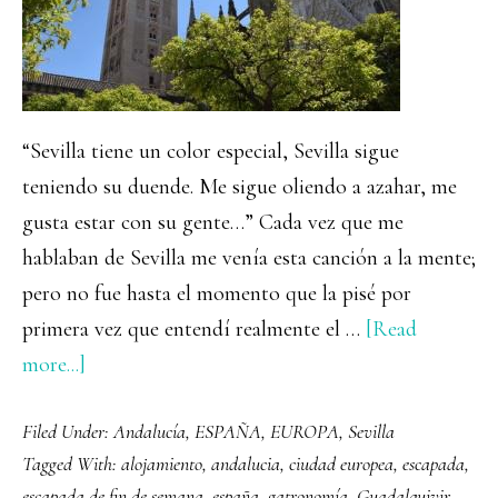
“Sevilla tiene un color especial, Sevilla sigue
teniendo su duende. Me sigue oliendo a azahar, me
gusta estar con su gente…” Cada vez que me
hablaban de Sevilla me venía esta canción a la mente;
pero no fue hasta el momento que la pisé por
primera vez que entendí realmente el …
[Read
about
more...]
Que
Filed Under:
Andalucía
,
ESPAÑA
,
EUROPA
,
Sevilla
ver
Tagged With:
alojamiento
,
andalucia
,
ciudad europea
,
escapada
,
y
escapada de fin de semana
,
españa
,
gatronomía
,
Guadalquivir
,