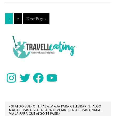
Granada:
los
Go
Go
Go
1
2
Next Page »
imprescindibles
to
to
to
page
page
PRIMARY
SIDEBAR
Instagram
Twitter
Facebook
YouTube
«SI ALGO BUENO TE PASA…VIAJA PARA CELEBRAR. SI ALGO
MALO TE PASA…VIAJA PARA OLVIDAR. SI NO TE PASA NADA…
VIAJA PARA QUE ALGO TE PASE.»