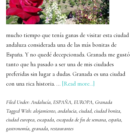
mucho tiempo que tenía ganas de visitar esta ciudad
andaluza considerada una de las más bonitas de
España. Y no quedé decepcionada. Granada me gustó
tanto que ha pasado a ser una de mis ciudades
preferidas sin lugar a dudas. Granada es una ciudad
about
con una rica historia. …
[Read more...]
Que
Filed Under:
Andalucía
,
ESPAÑA
,
EUROPA
,
Granada
ver
Tagged With:
alojamiento
,
andalucia
,
ciudad
,
ciudad bonita
,
y
ciudad europea
,
escapada
,
escapada de fin de semana
,
españa
,
hacer
gastronomía
,
granada
,
restaurantes
en