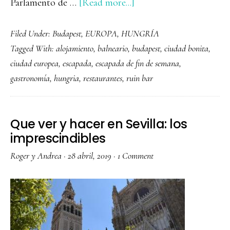
about
Parlamento de …
[Read more...]
Qué
Filed Under:
Budapest
,
EUROPA
,
HUNGRÍA
ver
Tagged With:
alojamiento
,
balneario
,
budapest
,
ciudad bonita
,
y
ciudad europea
,
escapada
,
escapada de fin de semana
,
hacer
gastronomía
,
hungria
,
restaurantes
,
ruin bar
en
Budapest
Que ver y hacer en Sevilla: los
imprescindibles
Roger y Andrea
·
28 abril, 2019
·
1 Comment