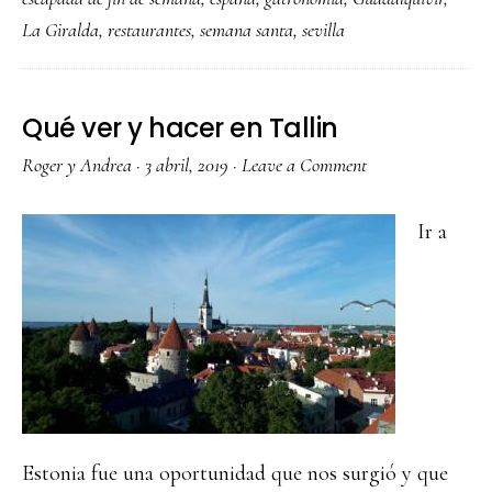
hacer
La Giralda
,
restaurantes
,
semana santa
,
sevilla
en
Sevilla:
los
Qué ver y hacer en Tallin
imprescindibles
Roger y Andrea
·
3 abril, 2019
·
Leave a Comment
Ir a
Estonia fue una oportunidad que nos surgió y que