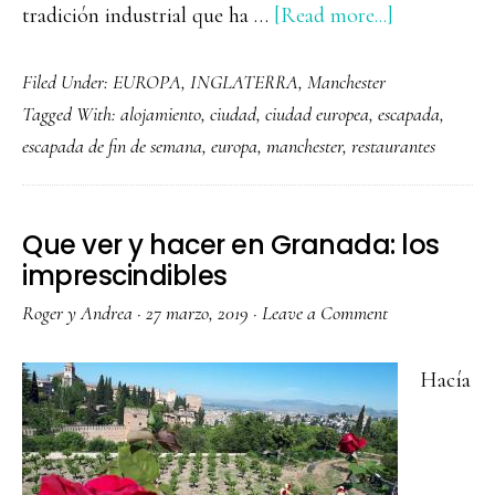
about
tradición industrial que ha …
[Read more...]
Guía
Filed Under:
EUROPA
,
INGLATERRA
,
Manchester
completa
Tagged With:
alojamiento
,
ciudad
,
ciudad europea
,
escapada
,
de
escapada de fin de semana
,
europa
,
manchester
,
restaurantes
Manchester:
imprescindi
que
Que ver y hacer en Granada: los
ver
imprescindibles
en
Roger y Andrea
·
27 marzo, 2019
·
Leave a Comment
1-
2
Hacía
días