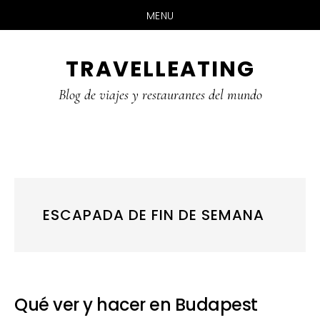
MENU
Skip
Skip
Skip
TRAVELLEATING
to
to
to
main
primary
footer
Blog de viajes y restaurantes del mundo
content
sidebar
ESCAPADA DE FIN DE SEMANA
Qué ver y hacer en Budapest