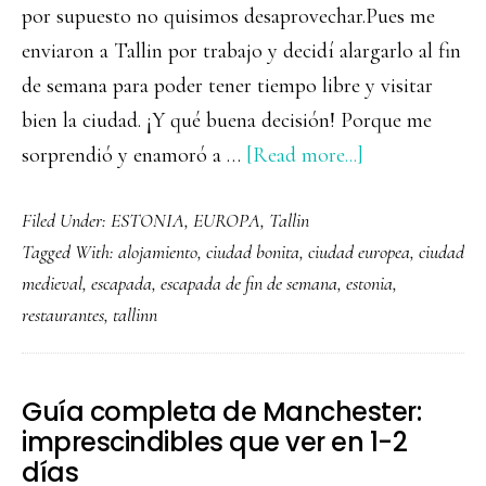
por supuesto no quisimos desaprovechar.Pues me
enviaron a Tallin por trabajo y decidí alargarlo al fin
de semana para poder tener tiempo libre y visitar
bien la ciudad. ¡Y qué buena decisión! Porque me
about
sorprendió y enamoró a …
[Read more...]
Qué
Filed Under:
ESTONIA
,
EUROPA
,
Tallin
ver
Tagged With:
alojamiento
,
ciudad bonita
,
ciudad europea
,
ciudad
y
medieval
,
escapada
,
escapada de fin de semana
,
estonia
,
hacer
restaurantes
,
tallinn
en
Tallin
Guía completa de Manchester:
imprescindibles que ver en 1-2
días