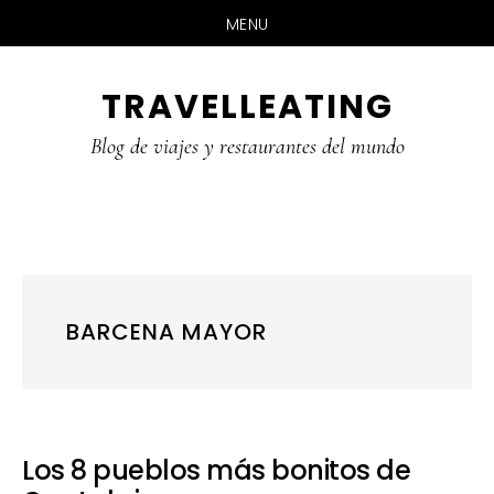
MENU
Skip
Skip
Skip
TRAVELLEATING
to
to
to
main
primary
footer
Blog de viajes y restaurantes del mundo
content
sidebar
BARCENA MAYOR
Los 8 pueblos más bonitos de