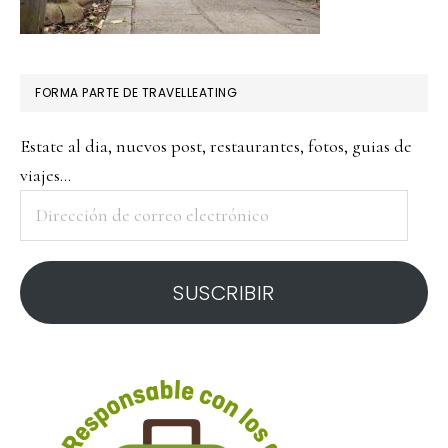
FORMA PARTE DE TRAVELLEATING
Estate al dia, nuevos post, restaurantes, fotos, guias de
viajes...
Dirección
de
correo
SUSCRIBIR
electrónico