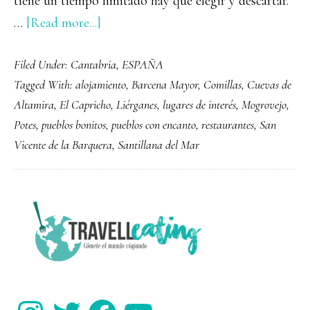
tiene un tiempo limitado hay que elegir y descartar.
about
…
[Read more...]
Los
Filed Under:
Cantabria
,
ESPAÑA
8
Tagged With:
alojamiento
,
Barcena Mayor
,
Comillas
,
Cuevas de
pueblos
Altamira
,
El Capricho
,
Liérganes
,
lugares de interés
,
Mogrovejo
,
más
Potes
,
pueblos bonitos
,
pueblos con encanto
,
restaurantes
,
San
bonitos
Vicente de la Barquera
,
Santillana del Mar
de
Cantabria
PRIMARY
SIDEBAR
Instagram
Twitter
Facebook
YouTube