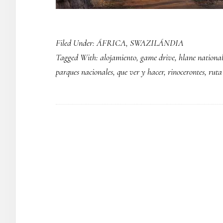
Filed Under:
ÁFRICA
,
SWAZILÁNDIA
Tagged With:
alojamiento
,
game drive
,
hlane nationa
parques nacionales
,
que ver y hacer
,
rinocerontes
,
ruta