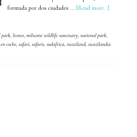
about
formada por dos ciudades: …
[Read more...]
SWAZILA
(ESWATIN
l park
,
leones
,
milwane wildlife sanctuary
,
national park
,
 en coche
,
safari
,
safaris
,
sudafrica
,
swaziland
,
swazilandia