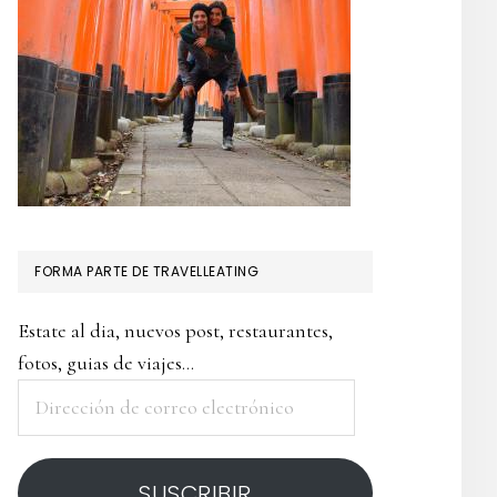
NDIA
I)
FORMA PARTE DE TRAVELLEATING
Estate al dia, nuevos post, restaurantes,
fotos, guias de viajes...
Dirección
de
correo
SUSCRIBIR
electrónico