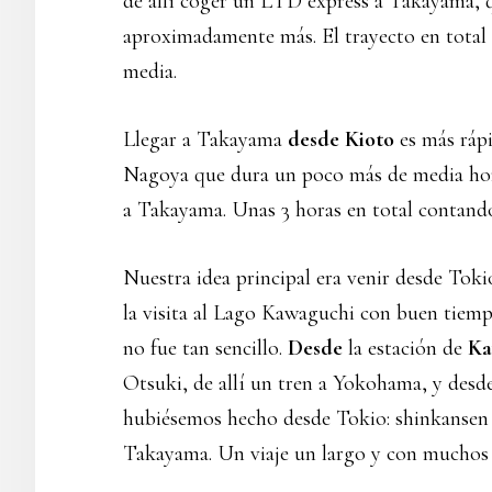
de allí coger un LTD express a Takayama, q
aproximadamente más. El trayecto en total 
media.
Llegar a Takayama
desde Kioto
es más ráp
Nagoya que dura un poco más de media hor
a Takayama. Unas 3 horas en total contando 
Nuestra idea principal era venir desde Tok
la visita al Lago Kawaguchi con buen tiemp
no fue tan sencillo.
Desde
la estación de
Ka
Otsuki, de allí un tren a Yokohama, y desd
hubiésemos hecho desde Tokio: shinkansen
Takayama. Un viaje un largo y con muchos 