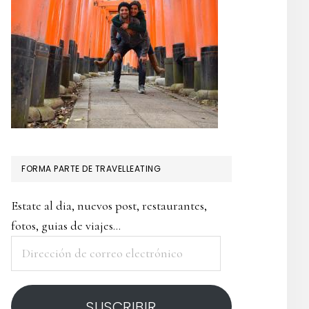
FORMA PARTE DE TRAVELLEATING
Estate al dia, nuevos post, restaurantes,
fotos, guias de viajes...
Dirección
de
correo
SUSCRIBIR
electrónico