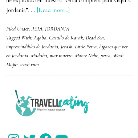
he explicado en nuestra “Guía completa para viajar a
about
Jordania”, …
[Read more...]
12
Filed Under:
ASIA
,
JORDANIA
lugares
Tagged With:
Aqaba
,
Castillo de Karak
,
Dead Sea
,
imprescindibles
imprescindibles de Jordania
,
Jerash
,
Little Petra
,
lugares que ver
que
en Jordania
,
Madaba
,
mar muerto
,
Monte Nebo
,
petra
,
Wadi
ver
Mujib
,
wadi rum
en
Jordania
PRIMARY
SIDEBAR
Instagram
Twitter
Facebook
YouTube