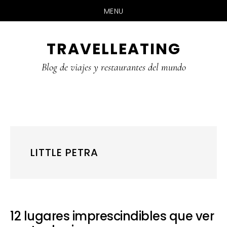
MENU
Skip
Skip
Skip
TRAVELLEATING
to
to
to
main
primary
footer
Blog de viajes y restaurantes del mundo
content
sidebar
LITTLE PETRA
12 lugares imprescindibles que ver