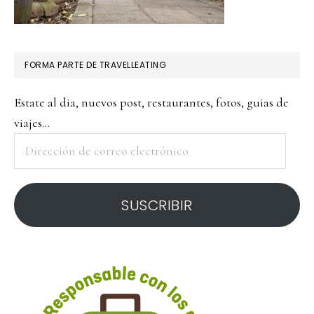
FORMA PARTE DE TRAVELLEATING
Estate al dia, nuevos post, restaurantes, fotos, guias de
viajes...
Dirección
de
correo
SUSCRIBIR
electrónico