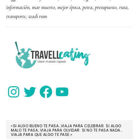
para
información
,
mar muerto
,
mejor época
,
petra
,
presupuesto
,
ruta
,
viajar
transporte
,
wadi rum
a
Jordani
PRIMARY
SIDEBAR
Instagram
Twitter
Facebook
YouTube
«SI ALGO BUENO TE PASA…VIAJA PARA CELEBRAR. SI ALGO
MALO TE PASA…VIAJA PARA OLVIDAR. SI NO TE PASA NADA…
VIAJA PARA QUE ALGO TE PASE.»