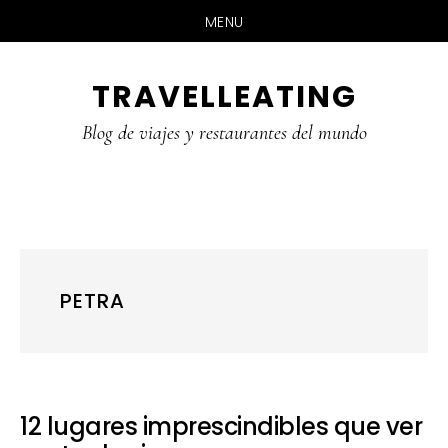
MENU
Skip
Skip
Skip
TRAVELLEATING
to
to
to
main
primary
footer
Blog de viajes y restaurantes del mundo
content
sidebar
PETRA
12 lugares imprescindibles que ver