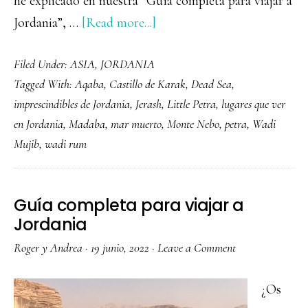
he explicado en nuestra “Guía completa para viajar a
about
Jordania”, …
[Read more...]
12
Filed Under:
ASIA
,
JORDANIA
lugares
Tagged With:
Aqaba
,
Castillo de Karak
,
Dead Sea
,
imprescindibles
imprescindibles de Jordania
,
Jerash
,
Little Petra
,
lugares que ver
que
en Jordania
,
Madaba
,
mar muerto
,
Monte Nebo
,
petra
,
Wadi
ver
Mujib
,
wadi rum
en
Jordania
Guía completa para viajar a
Jordania
Roger y Andrea
·
19 junio, 2022
·
Leave a Comment
¿Os