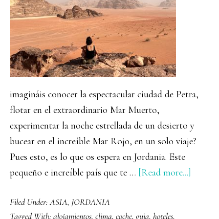
imagináis conocer la espectacular ciudad de Petra,
flotar en el extraordinario Mar Muerto,
experimentar la noche estrellada de un desierto y
bucear en el increíble Mar Rojo, en un solo viaje?
Pues esto, es lo que os espera en Jordania. Este
about
pequeño e increíble país que te …
[Read more...]
Guía
Filed Under:
ASIA
,
JORDANIA
comple
Tagged With:
alojamientos
,
clima
,
coche
,
guia
,
hoteles
,