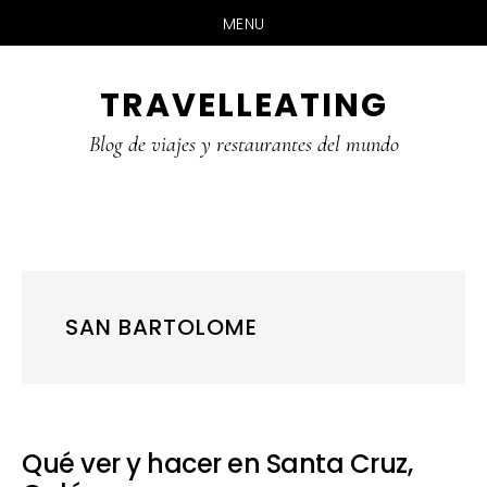
MENU
Skip
Skip
Skip
TRAVELLEATING
to
to
to
main
primary
footer
Blog de viajes y restaurantes del mundo
content
sidebar
SAN BARTOLOME
Qué ver y hacer en Santa Cruz,