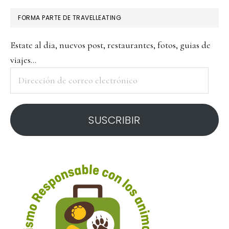
FORMA PARTE DE TRAVELLEATING
Estate al dia, nuevos post, restaurantes, fotos, guias de
viajes...
Dirección
de
correo
SUSCRIBIR
electrónico