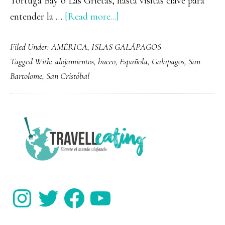
Tortuga Bay o Las Grietas, hasta visitas clave para
about
entender la …
[Read more...]
Qué
Filed Under:
AMÉRICA
,
ISLAS GALÁPAGOS
ver
Tagged With:
alojamientos
,
buceo
,
Española
,
Galapagos
,
San
y
Bartolome
,
San Cristóbal
hacer
en
Santa
PRIMARY
Cruz,
SIDEBAR
Galápagos
Instagram
Twitter
Facebook
YouTube