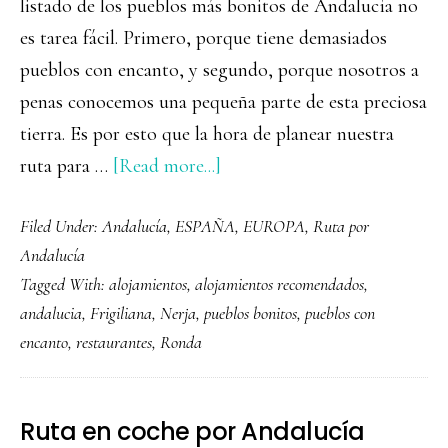
listado de los pueblos más bonitos de Andalucía no
es tarea fácil. Primero, porque tiene demasiados
pueblos con encanto, y segundo, porque nosotros a
penas conocemos una pequeña parte de esta preciosa
tierra. Es por esto que la hora de planear nuestra
about
ruta para …
[Read more...]
Algunos
Filed Under:
Andalucía
,
ESPAÑA
,
EUROPA
,
Ruta por
de
Andalucía
los
Tagged With:
alojamientos
,
alojamientos recomendados
,
pueblos
andalucia
,
Frigiliana
,
Nerja
,
pueblos bonitos
,
pueblos con
más
encanto
,
restaurantes
,
Ronda
bonitos
de
Andalucía
Ruta en coche por Andalucía