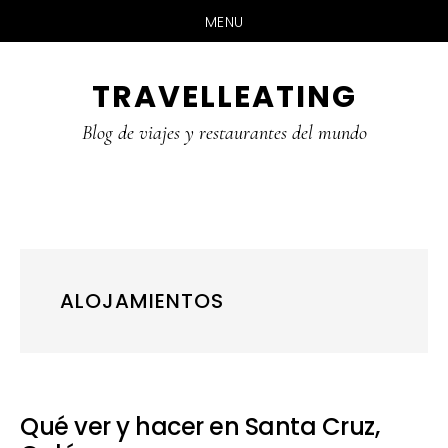
MENU
Skip
Skip
Skip
TRAVELLEATING
to
to
to
main
primary
footer
Blog de viajes y restaurantes del mundo
content
sidebar
ALOJAMIENTOS
Qué ver y hacer en Santa Cruz,