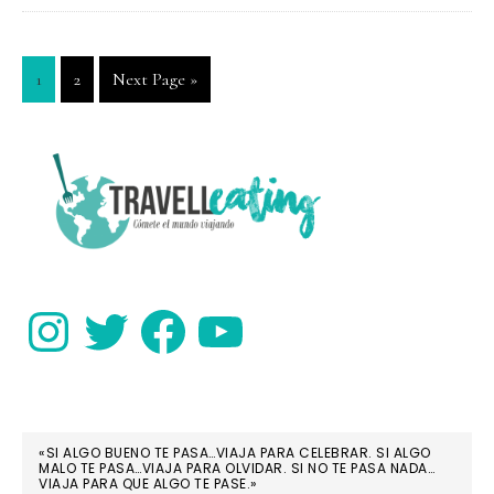
a
Tailandia
Go
Go
Go
1
2
Next Page »
to
to
to
page
page
PRIMARY
SIDEBAR
Instagram
Twitter
Facebook
YouTube
«SI ALGO BUENO TE PASA…VIAJA PARA CELEBRAR. SI ALGO
MALO TE PASA…VIAJA PARA OLVIDAR. SI NO TE PASA NADA…
VIAJA PARA QUE ALGO TE PASE.»