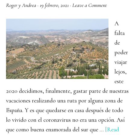
que
Roger y Andrea
·
19 febrero, 2021
·
Leave a Comment
no
te
A
puedes
falta
perder
de
poder
viajar
lejos,
este
2020 decidimos, finalmente, gastar parte de nuestras
vacaciones realizando una ruta por alguna zona de
España. Y es que quedarse en casa después de todo
lo vivido con el coronavirus no era una opción. Así
que como buena enamorada del sur que …
[Read