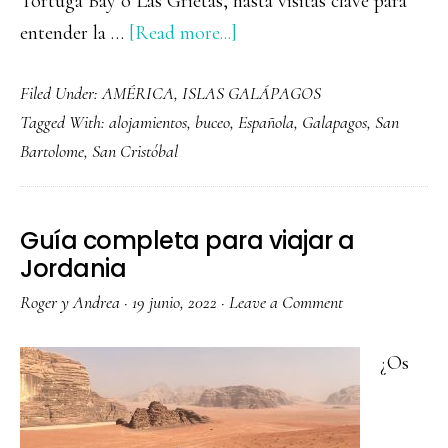
Tortuga Bay o Las Grietas, hasta visitas clave para
about
entender la …
[Read more...]
Qué
Filed Under:
AMÉRICA
,
ISLAS GALÁPAGOS
ver
Tagged With:
alojamientos
,
buceo
,
Española
,
Galapagos
,
San
y
Bartolome
,
San Cristóbal
hacer
en
Santa
Guía completa para viajar a
Cruz,
Jordania
Galápagos
Roger y Andrea
·
19 junio, 2022
·
Leave a Comment
¿Os