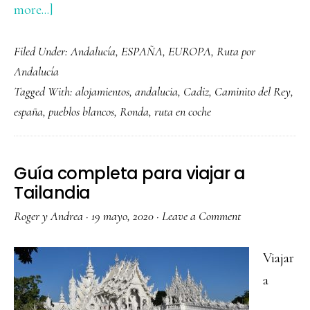
about
more...]
Ruta
Filed Under:
Andalucía
,
ESPAÑA
,
EUROPA
,
Ruta por
en
Andalucía
coche
Tagged With:
alojamientos
,
andalucia
,
Cadiz
,
Caminito del Rey
,
por
españa
,
pueblos blancos
,
Ronda
,
ruta en coche
Andalucía
Guía completa para viajar a
Tailandia
Roger y Andrea
·
19 mayo, 2020
·
Leave a Comment
Viajar
a