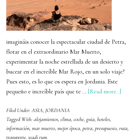
imagináis conocer la espectacular ciudad de Petra,
flotar en el extraordinario Mar Muerto,
experimentar la noche estrellada de un desierto y
bucear en el increíble Mar Rojo, en un solo viaje?
Pues esto, es lo que os espera en Jordania. Este
about
pequeño e increíble país que te …
[Read more...]
Guía
Filed Under:
ASIA
,
JORDANIA
comple
Tagged With:
alojamientos
,
clima
,
coche
,
guia
,
hoteles
,
para
información
,
mar muerto
,
mejor época
,
petra
,
presupuesto
,
ruta
,
viajar
transporte
,
wadi rum