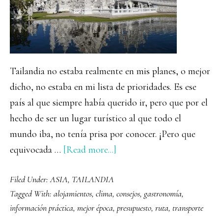
Tailandia no estaba realmente en mis planes, o mejor
dicho, no estaba en mi lista de prioridades. Es ese
país al que siempre había querido ir, pero que por el
hecho de ser un lugar turístico al que todo el
mundo iba, no tenía prisa por conocer. ¡Pero que
about
equivocada …
[Read more...]
Guía
Filed Under:
ASIA
,
TAILANDIA
completa
Tagged With:
alojamientos
,
clima
,
consejos
,
gastronomía
,
para
información práctica
,
mejor época
,
presupuesto
,
ruta
,
transporte
viajar