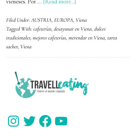
about
vieneses. Por …
[Read more...]
Las
Filed Under:
AUSTRIA
,
EUROPA
,
Viena
mejores
Tagged With:
cafeterías
,
desayunar en Viena
,
dulces
cafeterías
tradicionales
,
mejores cafeterías
,
merendar en Viena
,
tarta
de
sacher
,
Viena
Viena
PRIMARY
SIDEBAR
Instagram
Twitter
Facebook
YouTube