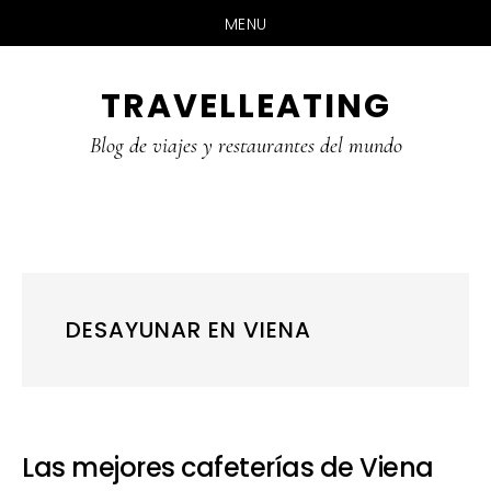
MENU
Skip
Skip
Skip
TRAVELLEATING
to
to
to
main
primary
footer
Blog de viajes y restaurantes del mundo
content
sidebar
DESAYUNAR EN VIENA
Las mejores cafeterías de Viena