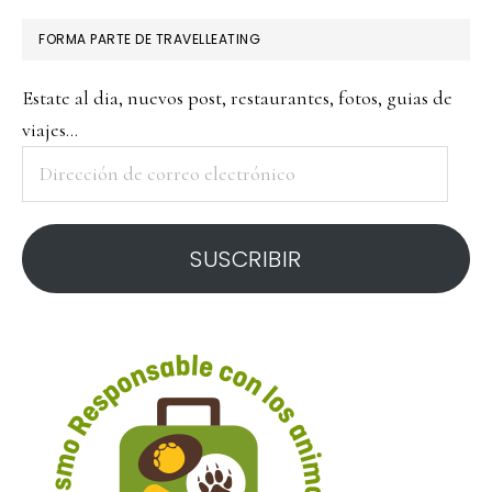
FORMA PARTE DE TRAVELLEATING
Estate al dia, nuevos post, restaurantes, fotos, guias de
viajes...
Dirección
de
correo
SUSCRIBIR
electrónico