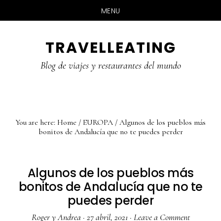
MENU
Skip
Skip
Skip
TRAVELLEATING
to
to
to
main
primary
footer
Blog de viajes y restaurantes del mundo
content
sidebar
You are here:
Home
/
EUROPA
/
Algunos de los pueblos más
bonitos de Andalucía que no te puedes perder
Algunos de los pueblos más
bonitos de Andalucía que no te
puedes perder
Roger y Andrea
·
27 abril, 2021
·
Leave a Comment