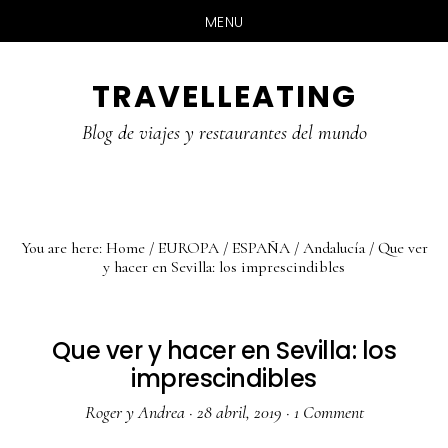
MENU
Skip
Skip
Skip
TRAVELLEATING
to
to
to
main
primary
footer
Blog de viajes y restaurantes del mundo
content
sidebar
You are here:
Home
/
EUROPA
/
ESPAÑA
/
Andalucía
/
Que ver
y hacer en Sevilla: los imprescindibles
Que ver y hacer en Sevilla: los
imprescindibles
Roger y Andrea
·
28 abril, 2019
·
1 Comment