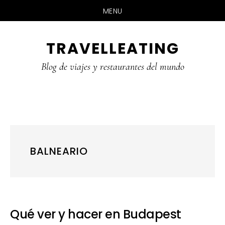
MENU
Skip
Skip
Skip
TRAVELLEATING
to
to
to
main
primary
footer
Blog de viajes y restaurantes del mundo
content
sidebar
BALNEARIO
Qué ver y hacer en Budapest