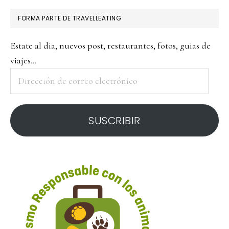
FORMA PARTE DE TRAVELLEATING
Estate al dia, nuevos post, restaurantes, fotos, guias de
viajes...
Dirección
de
correo
SUSCRIBIR
electrónico