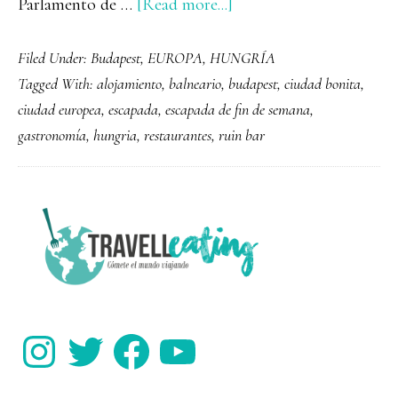
about
Parlamento de …
[Read more...]
Qué
Filed Under:
Budapest
,
EUROPA
,
HUNGRÍA
ver
Tagged With:
alojamiento
,
balneario
,
budapest
,
ciudad bonita
,
y
ciudad europea
,
escapada
,
escapada de fin de semana
,
hacer
gastronomía
,
hungria
,
restaurantes
,
ruin bar
en
Budapest
PRIMARY
SIDEBAR
Instagram
Twitter
Facebook
YouTube