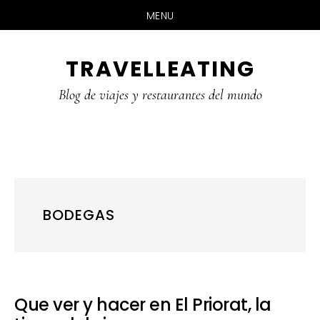
MENU
Skip
Skip
Skip
TRAVELLEATING
to
to
to
main
primary
footer
Blog de viajes y restaurantes del mundo
content
sidebar
BODEGAS
Que ver y hacer en El Priorat, la