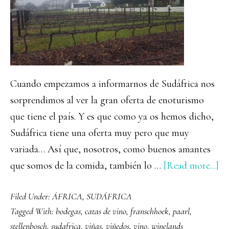
Cuando empezamos a informarnos de Sudáfrica nos
sorprendimos al ver la gran oferta de enoturismo
que tiene el país. Y es que como ya os hemos dicho,
Sudáfrica tiene una oferta muy pero que muy
variada… Así que, nosotros, como buenos amantes
ab
que somos de la comida, también lo …
[Read more...]
La
Filed Under:
ÁFRICA
,
SUDÁFRICA
Wi
Tagged With:
bodegas
,
catas de vino
,
franschhoek
,
paarl
,
la
stellenbosch
,
sudafrica
,
viñas
,
viñedos
,
vino
,
winelands