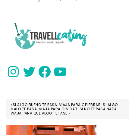
ru
de
vi
PRIMARY
en
SIDEBAR
Su
Instagram
Twitter
Facebook
YouTube
«SI ALGO BUENO TE PASA…VIAJA PARA CELEBRAR. SI ALGO
MALO TE PASA…VIAJA PARA OLVIDAR. SI NO TE PASA NADA…
VIAJA PARA QUE ALGO TE PASE.»