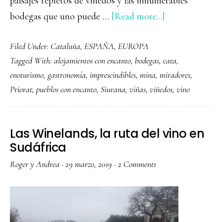
paisajes repletos de viñedos y las innumerables
about
bodegas que uno puede …
[Read more...]
Que
Filed Under:
Cataluña
,
ESPAÑA
,
EUROPA
ver
Tagged With:
alojamientos con encanto
,
bodegas
,
cata
,
y
enoturismo
,
gastronomía
,
imprescindibles
,
mina
,
miradores
,
hacer
Priorat
,
pueblos con encanto
,
Siurana
,
viñas
,
viñedos
,
vino
en
El
Priorat,
Las Winelands, la ruta del vino en
la
Sudáfrica
tierra
Roger y Andrea
·
29 marzo, 2019
·
2 Comments
del
vino